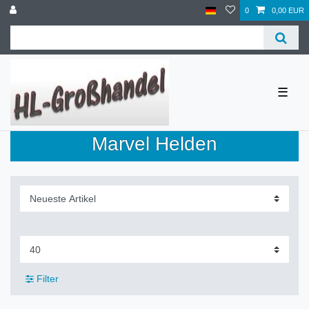
0
0,00 EUR
☰
Marvel Helden
Filter