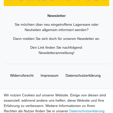
Newsletter
Sie möchten über neu eingetroffene Lagerware oder
Neuheiten allgemein informiert werden?
Dann melden Sie sich doch für unseren Newsletter an.
Den Link finden Sie nachfolgend:
Newsletteranmeldung
!
Widerrufs­recht
Impressum
Daten­schutz­erklärung
AGB
Kontakt
Wir nutzen Cookies auf unserer Website. Einige von diesen sind
essenziell, während andere uns helfen, diese Website und Ihre
© Copyright 2026 | Alle Rechte vorbehalten. HL-
Erfahrung zu verbessern. Weitere Informationen zu Ihren
Handelsgesellschaft mbH.
Rechten als Nutzer finden Sie in unserer
Daten­schutz­erklärung
.