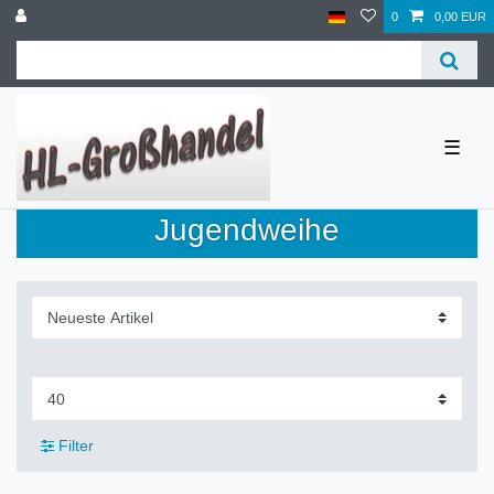
0
0,00 EUR
☰
Jugendweihe
Filter