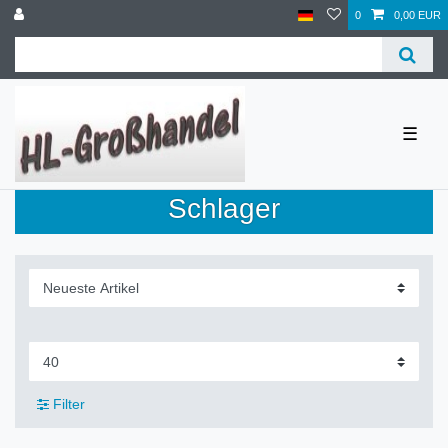
0
0,00 EUR
☰
Schlager
Filter