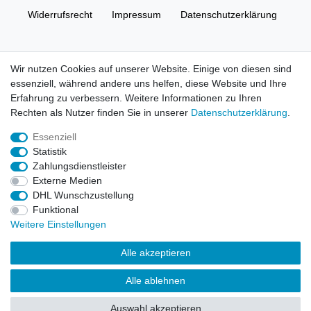
Widerrufs­recht
Impressum
Daten­schutz­erklärung
AGB
Kontakt
Wir nutzen Cookies auf unserer Website. Einige von diesen sind
essenziell, während andere uns helfen, diese Website und Ihre
© Copyright 2026 | Alle Rechte vorbehalten. HL-
Erfahrung zu verbessern. Weitere Informationen zu Ihren
Handelsgesellschaft mbH.
Rechten als Nutzer finden Sie in unserer
Daten­schutz­erklärung
.
Essenziell
Alle Markennamen, Warenzeichen sowie sämtliche Produktbilder
Statistik
und Beschreibungen sind Eigentum Ihrer rechtmäßigen
Zahlungsdienstleister
Eigentümer und dienen hier nur der Beschreibung.
Externe Medien
DHL Wunschzustellung
Preise nur für registrierte Händler, ansonsten zeigt der Shop 0,00
Funktional
€
Weitere Einstellungen
LEGO, das LEGO Logo, die Minifigur, DUPLO, LEGENDS OF
Alle akzeptieren
CHIMA, NINJAGO, BIONICLE, MINDSTORMS und MIXELS sind
urheberrechtlich geschützte Markenzeichen der LEGO Gruppe.
Alle ablehnen
©2022 The LEGO Group
Auswahl akzeptieren