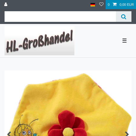
0
0,00 EUR
☰