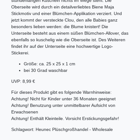
stundenlangen Kuscheln nichts im Wege steht. Die
Oberseite wird durch ein detailverliebtes Biene Maja
Stickmotiv und einer Blümchen-Applikation verziert. Und
jetzt kommt der versteckte Clou, den alle Babies ganz
besonders lieben werden: die Blume knistert! Die
Unterseite besteht aus einem süßen Blümchen-Allover, das
ebenfalls so kuschelig wie die Oberseite ist. Des Weiteren
findet ihr auf der Unterseite eine hochwertige Logo-
Stickerei.
Größe: ca. 25 x 25 x 1 cm
bei 30 Grad waschbar
UVP: 8,99 €
Für dieses Produkt gibt es folgende Warnhinweise:
Achtung! Nicht für Kinder unter 36 Monaten geeignet
Achtung! Benutzung unter unmittelbarer Aufsicht von
Erwachsenen
Achtung! Enthält Kleinteile. Vorsicht Erstickungsgefahr!
Schlagwort: Heunec Plüschgroßhandel - Wholesale