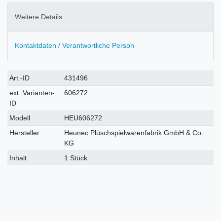
Weitere Details
Kontaktdaten / Verantwortliche Person
Technisches
Wert
Art.-ID
431496
Merkmal
ext. Varianten-
606272
ID
Modell
HEU606272
Hersteller
Heunec Plüschspielwarenfabrik GmbH & Co.
KG
Inhalt
1 Stück