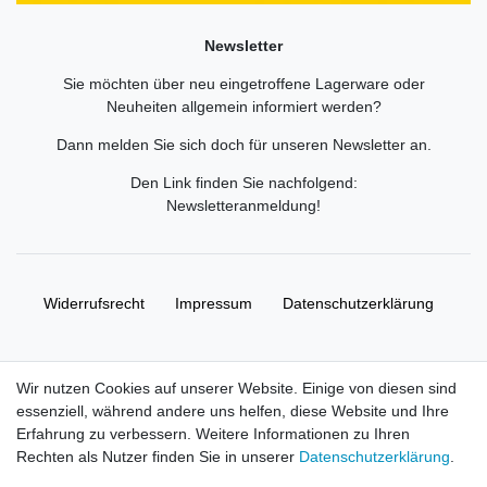
Newsletter
Sie möchten über neu eingetroffene Lagerware oder
Neuheiten allgemein informiert werden?
Dann melden Sie sich doch für unseren Newsletter an.
Den Link finden Sie nachfolgend:
Newsletteranmeldung
!
Widerrufs­recht
Impressum
Daten­schutz­erklärung
AGB
Kontakt
Wir nutzen Cookies auf unserer Website. Einige von diesen sind
essenziell, während andere uns helfen, diese Website und Ihre
© Copyright 2026 | Alle Rechte vorbehalten. HL-
Erfahrung zu verbessern. Weitere Informationen zu Ihren
Handelsgesellschaft mbH.
Rechten als Nutzer finden Sie in unserer
Daten­schutz­erklärung
.