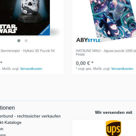
 Stormtrooper - Hylkies 3D Puzzle 54
HATSUNE MIKU - Jigsaw puzzle 1000 pi
Petals
 *
0,00 € *
s. MwSt.
zzgl.
Versandkosten
*
zzgl. ges. MwSt.
zzgl.
Versandkosten
tionen
Wir versenden mit
erbund - rechtssicher verkaufen
kt-Kataloge
en
uns