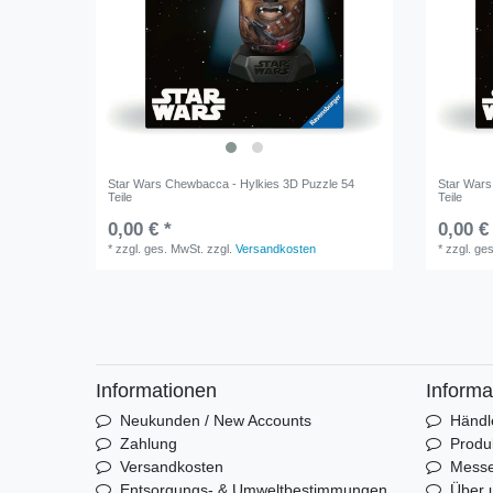
Star Wars Chewbacca - Hylkies 3D Puzzle 54
Star Wars
Teile
Teile
0,00 € *
0,00 €
*
zzgl. ges. MwSt.
zzgl.
Versandkosten
*
zzgl. ge
Informationen
Informa
Neukunden / New Accounts
Händl
Zahlung
Produ
Versandkosten
Mess
Entsorgungs- & Umweltbestimmungen
Über 