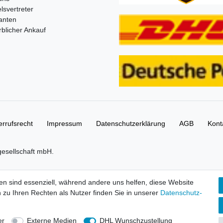
lsvertreter
anten
blicher Ankauf
rrufs­recht
Impressum
Daten­schutz­erklärung
AGB
Kont
gesellschaft mbH.
tbilder und Beschreibungen sind Eigentum Ihrer rechtmäßigen Eigent
en sind essenziell, während andere uns helfen, diese Website
 zu Ihren Rechten als Nutzer finden Sie in unserer
Daten­schutz­
Shop 0,00 €
S OF CHIMA, NINJAGO, BIONICLE, MINDSTORMS und MIXELS sind urh
er
Externe Medien
DHL Wunschzustellung