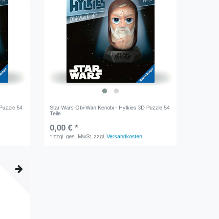
Puzzle 54
Star Wars Obi-Wan Kenobi - Hylkies 3D Puzzle 54
Teile
0,00 € *
*
zzgl. ges. MwSt.
zzgl.
Versandkosten