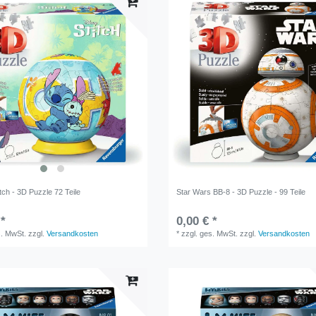
tch - 3D Puzzle 72 Teile
Star Wars BB-8 - 3D Puzzle - 99 Teile
 *
0,00 € *
s. MwSt.
zzgl.
Versandkosten
*
zzgl. ges. MwSt.
zzgl.
Versandkosten