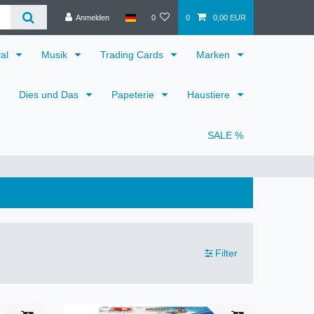
Anmelden
0
0
0,00 EUR
val
Musik
Trading Cards
Marken
Dies und Das
Papeterie
Haustiere
SALE %
Filter