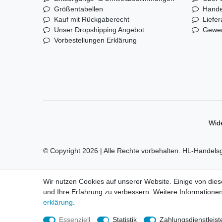
Größentabellen
Hande
Kauf mit Rückgaberecht
Liefer
Unser Dropshipping Angebot
Gewer
Vorbestellungen Erklärung
Wide
© Copyright 2026 | Alle Rechte vorbehalten. HL-Handels
Alle Markennamen, Warenzeichen sowie sämtliche Produk
Wir nutzen Cookies auf unserer Website. Einige von dies
und Ihre Erfahrung zu verbessern. Weitere Informationen
Preise nur für registrierte Händler, ansonsten zeigt der 
erklärung
.
LEGO, das LEGO Logo, die Minifigur, DUPLO, LEGEND
Essenziell
Statistik
Zahlungsdienstleist