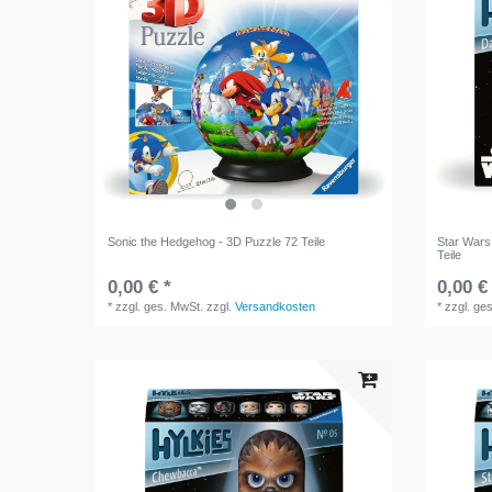
Sonic the Hedgehog - 3D Puzzle 72 Teile
Star Wars
Teile
0,00 € *
0,00 €
*
zzgl. ges. MwSt.
zzgl.
Versandkosten
*
zzgl. ge