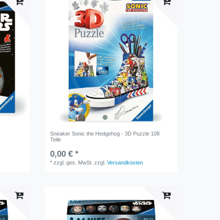
Sneaker Sonic the Hedgehog - 3D Puzzle 108
Teile
0,00 € *
*
zzgl. ges. MwSt.
zzgl.
Versandkosten