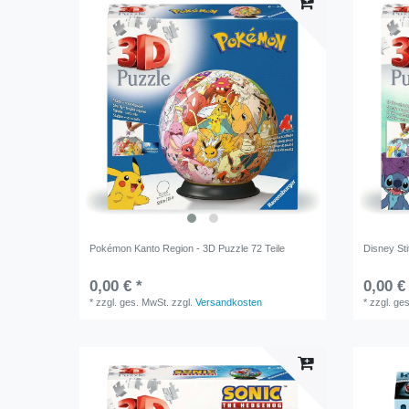
Pokémon Kanto Region - 3D Puzzle 72 Teile
Disney Sti
0,00 € *
0,00 €
*
zzgl. ges. MwSt.
zzgl.
Versandkosten
*
zzgl. ge