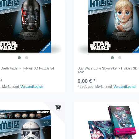
 Darth Vader - Hylkies 3D Puzzle 54
Star Wars Luke Skywalker - Hylkies 3D 
Teile
 *
0,00 € *
s. MwSt.
zzgl.
Versandkosten
*
zzgl. ges. MwSt.
zzgl.
Versandkosten