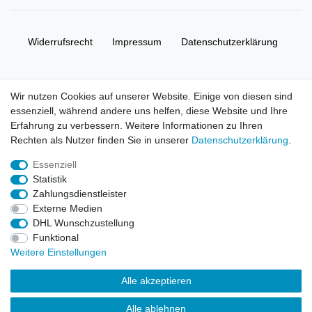
Widerrufs­recht
Impressum
Daten­schutz­erklärung
AGB
Kontakt
Wir nutzen Cookies auf unserer Website. Einige von diesen sind
essenziell, während andere uns helfen, diese Website und Ihre
© Copyright 2026 | Alle Rechte vorbehalten. HL-
Erfahrung zu verbessern. Weitere Informationen zu Ihren
Handelsgesellschaft mbH.
Rechten als Nutzer finden Sie in unserer
Daten­schutz­erklärung
.
Essenziell
Alle Markennamen, Warenzeichen sowie sämtliche Produktbilder
Statistik
und Beschreibungen sind Eigentum Ihrer rechtmäßigen
Zahlungsdienstleister
Eigentümer und dienen hier nur der Beschreibung.
Externe Medien
DHL Wunschzustellung
Preise nur für registrierte Händler, ansonsten zeigt der Shop 0,00
Funktional
€
Weitere Einstellungen
LEGO, das LEGO Logo, die Minifigur, DUPLO, LEGENDS OF
Alle akzeptieren
CHIMA, NINJAGO, BIONICLE, MINDSTORMS und MIXELS sind
urheberrechtlich geschützte Markenzeichen der LEGO Gruppe.
Alle ablehnen