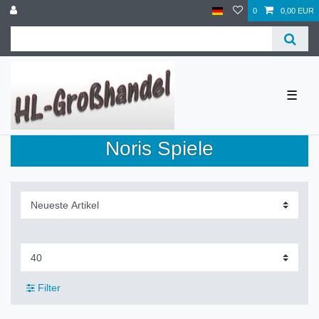
0
0,00 EUR
☰
Noris Spiele
Filter