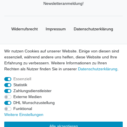
Newsletteranmeldung
!
Widerrufs­recht
Impressum
Daten­schutz­erklärung
AGB
Kontakt
Wir nutzen Cookies auf unserer Website. Einige von diesen sind
essenziell, während andere uns helfen, diese Website und Ihre
© Copyright 2026 | Alle Rechte vorbehalten. HL-
Erfahrung zu verbessern. Weitere Informationen zu Ihren
Handelsgesellschaft mbH.
Rechten als Nutzer finden Sie in unserer
Daten­schutz­erklärung
.
Essenziell
Alle Markennamen, Warenzeichen sowie sämtliche Produktbilder
Statistik
und Beschreibungen sind Eigentum Ihrer rechtmäßigen
Zahlungsdienstleister
Eigentümer und dienen hier nur der Beschreibung.
Externe Medien
DHL Wunschzustellung
Preise nur für registrierte Händler, ansonsten zeigt der Shop 0,00
Funktional
€
Weitere Einstellungen
LEGO, das LEGO Logo, die Minifigur, DUPLO, LEGENDS OF
Alle akzeptieren