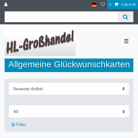
0
0,00 EUR
☰
Allgemeine Glückwunschkarten
Filter