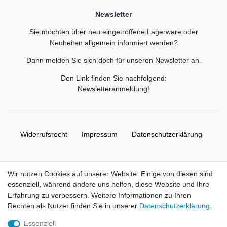
Newsletter
Sie möchten über neu eingetroffene Lagerware oder
Neuheiten allgemein informiert werden?
Dann melden Sie sich doch für unseren Newsletter an.
Den Link finden Sie nachfolgend:
Newsletteranmeldung
!
Widerrufs­recht
Impressum
Daten­schutz­erklärung
AGB
Kontakt
Wir nutzen Cookies auf unserer Website. Einige von diesen sind
essenziell, während andere uns helfen, diese Website und Ihre
© Copyright 2026 | Alle Rechte vorbehalten. HL-
Erfahrung zu verbessern. Weitere Informationen zu Ihren
Handelsgesellschaft mbH.
Rechten als Nutzer finden Sie in unserer
Daten­schutz­erklärung
.
Essenziell
Alle Markennamen, Warenzeichen sowie sämtliche Produktbilder