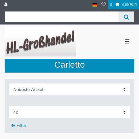
0
0,00 EUR
☰
Carletto
Filter