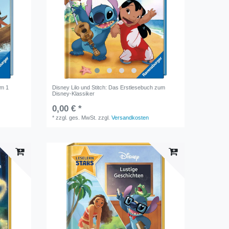
lm 1
Disney Lilo und Stitch: Das Erstlesebuch zum
Disney-Klassiker
0,00 € *
*
zzgl. ges. MwSt.
zzgl.
Versandkosten