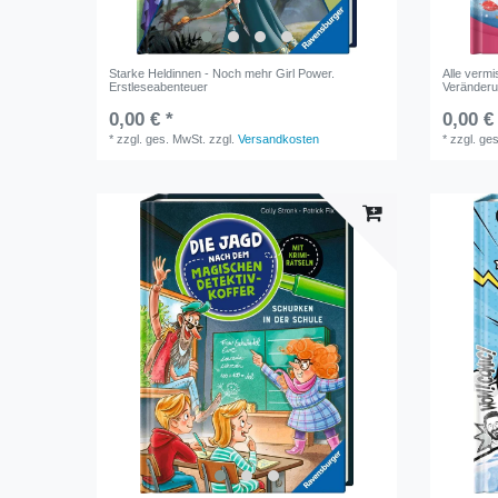
Starke Heldinnen - Noch mehr Girl Power.
Alle verm
Erstleseabenteuer
Veränder
0,00 € *
0,00 €
*
zzgl. ges. MwSt.
zzgl.
Versandkosten
*
zzgl. ge