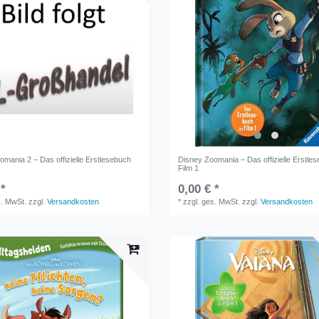
mania 2 – Das offizielle Erstlesebuch
Disney Zoomania – Das offizielle Erstle
Film 1
 *
0,00 € *
s. MwSt.
zzgl.
Versandkosten
*
zzgl. ges. MwSt.
zzgl.
Versandkosten