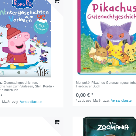
z Gutenachtgeschichten:
Monpoké: Pikachus Gutenachtgeschicht
hichten zum Vorlesen, Steffi Korda -
Hardcover Buch
 Kinderbuch
0,00 € *
 *
*
zzgl. ges. MwSt.
zzgl.
Versandkosten
s. MwSt.
zzgl.
Versandkosten