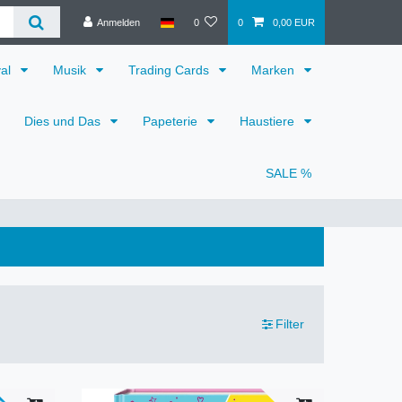
Anmelden
0
0
0,00 EUR
val
Musik
Trading Cards
Marken
Dies und Das
Papeterie
Haustiere
SALE %
Filter