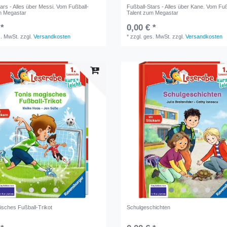
ars - Alles über Messi. Vom Fußball-
Fußball-Stars - Alles über Kane. Vom Fuß
m Megastar
Talent zum Megastar
 *
0,00 € *
s. MwSt.
zzgl.
Versandkosten
*
zzgl. ges. MwSt.
zzgl.
Versandkosten
isches Fußball-Trikot
Schulgeschichten