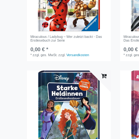
Miraculous / Ladybug – Wer zuletzt backt - Das
Miraculou
Erstlesebuch zur Serie
Das Erstl
0,00 € *
0,00 €
*
zzgl. ges. MwSt.
zzgl.
Versandkosten
*
zzgl. ge