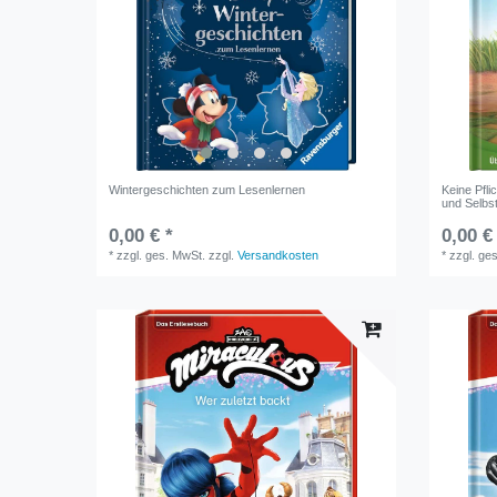
Wintergeschichten zum Lesenlernen
Keine Pfl
und Selbst
0,00 € *
0,00 €
*
zzgl. ges. MwSt.
zzgl.
Versandkosten
*
zzgl. ge