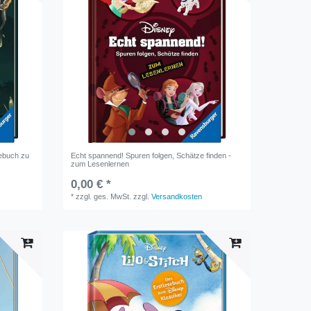
sebuch zu
Echt spannend! Spuren folgen, Schätze finden -
zum Lesenlernen
0,00 € *
*
zzgl. ges. MwSt.
zzgl.
Versandkosten