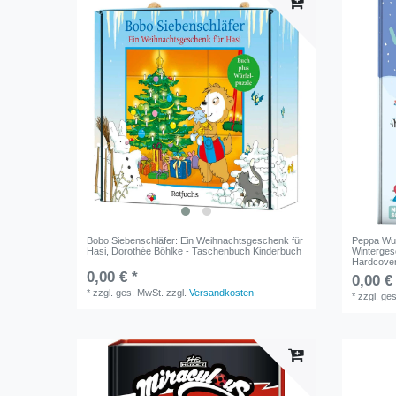
Bobo Siebenschläfer: Ein Weihnachtsgeschenk für
Peppa Wut
Hasi, Dorothée Böhlke - Taschenbuch Kinderbuch
Wintergesc
Hardcover
0,00 € *
0,00 €
*
zzgl. ges. MwSt.
zzgl.
Versandkosten
*
zzgl. ge