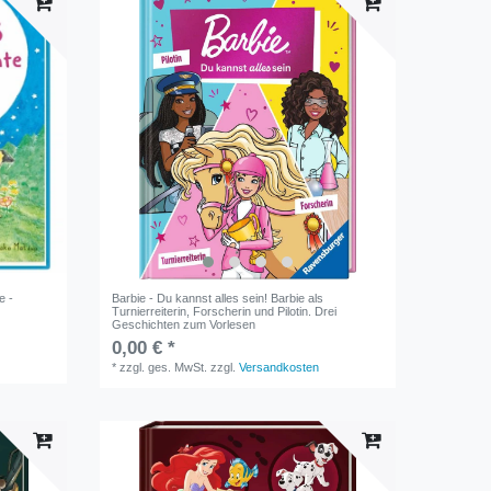
e -
Barbie - Du kannst alles sein! Barbie als
Turnierreiterin, Forscherin und Pilotin. Drei
Geschichten zum Vorlesen
0,00 € *
*
zzgl. ges. MwSt.
zzgl.
Versandkosten