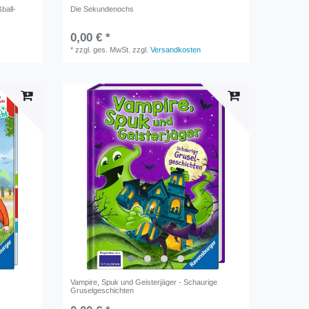
ball-
Die Sekundenochs
0,00 € *
*
zzgl. ges. MwSt.
zzgl.
Versandkosten
Vampire, Spuk und Geisterjäger - Schaurige
Gruselgeschichten