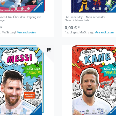
issen Elsa. Über den Umgang mit
Die Biene Maja - Mein schönster
ungen
Geschichtenschatz
 *
0,00 € *
s. MwSt.
zzgl.
Versandkosten
*
zzgl. ges. MwSt.
zzgl.
Versandkosten