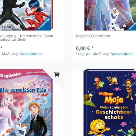
s / Ladybug – Der zerrissene Traum -
Magische Geschichten
esebuch zur Serie
 *
0,00 € *
s. MwSt.
zzgl.
Versandkosten
*
zzgl. ges. MwSt.
zzgl.
Versandkosten