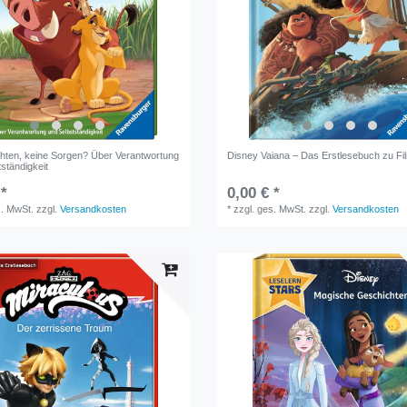
ichten, keine Sorgen? Über Verantwortung
Disney Vaiana – Das Erstlesebuch zu Fi
ständigkeit
 *
0,00 € *
s. MwSt.
zzgl.
Versandkosten
*
zzgl. ges. MwSt.
zzgl.
Versandkosten