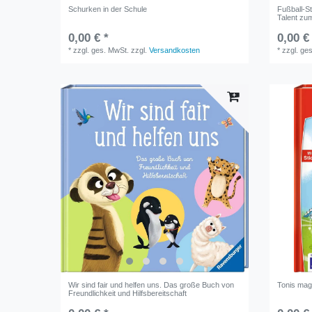
Schurken in der Schule
Fußball-St
Talent zu
0,00 € *
0,00 €
*
zzgl. ges. MwSt.
zzgl.
Versandkosten
*
zzgl. ge
Wir sind fair und helfen uns. Das große Buch von
Tonis mag
Freundlichkeit und Hilfsbereitschaft