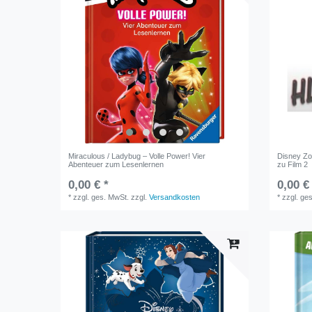
Miraculous / Ladybug – Volle Power! Vier
Disney Zoo
Abenteuer zum Lesenlernen
zu Film 2
0,00 € *
0,00 €
*
zzgl. ges. MwSt.
zzgl.
Versandkosten
*
zzgl. ge