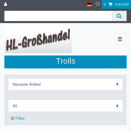
0
0,00 EUR
☰
Trolls
Filter