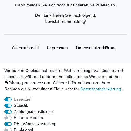
Dann melden Sie sich doch für unseren Newsletter an.
Den Link finden Sie nachfolgend:
Newsletteranmeldung
!
Widerrufs­recht
Impressum
Daten­schutz­erklärung
AGB
Kontakt
Wir nutzen Cookies auf unserer Website. Einige von diesen sind
essenziell, während andere uns helfen, diese Website und Ihre
© Copyright 2026 | Alle Rechte vorbehalten. HL-
Erfahrung zu verbessern. Weitere Informationen zu Ihren
Handelsgesellschaft mbH.
Rechten als Nutzer finden Sie in unserer
Daten­schutz­erklärung
.
Essenziell
Alle Markennamen, Warenzeichen sowie sämtliche Produktbilder
Statistik
und Beschreibungen sind Eigentum Ihrer rechtmäßigen
Zahlungsdienstleister
Eigentümer und dienen hier nur der Beschreibung.
Externe Medien
DHL Wunschzustellung
Preise nur für registrierte Händler, ansonsten zeigt der Shop 0,00
Funktional