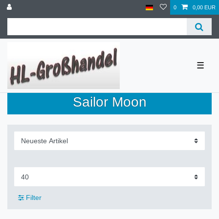
0
0,00 EUR
☰
Sailor Moon
Filter