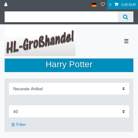
0
0,00 EUR
☰
Harry Potter
Filter