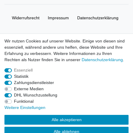
Widerrufs­recht
Impressum
Daten­schutz­erklärung
AGB
Kontakt
Wir nutzen Cookies auf unserer Website. Einige von diesen sind
essenziell, während andere uns helfen, diese Website und Ihre
© Copyright 2026 | Alle Rechte vorbehalten. HL-
Erfahrung zu verbessern. Weitere Informationen zu Ihren
Handelsgesellschaft mbH.
Rechten als Nutzer finden Sie in unserer
Daten­schutz­erklärung
.
Essenziell
Alle Markennamen, Warenzeichen sowie sämtliche Produktbilder
Statistik
und Beschreibungen sind Eigentum Ihrer rechtmäßigen
Zahlungsdienstleister
Eigentümer und dienen hier nur der Beschreibung.
Externe Medien
DHL Wunschzustellung
Preise nur für registrierte Händler, ansonsten zeigt der Shop 0,00
Funktional
€
Weitere Einstellungen
LEGO, das LEGO Logo, die Minifigur, DUPLO, LEGENDS OF
Alle akzeptieren
CHIMA, NINJAGO, BIONICLE, MINDSTORMS und MIXELS sind
urheberrechtlich geschützte Markenzeichen der LEGO Gruppe.
Alle ablehnen