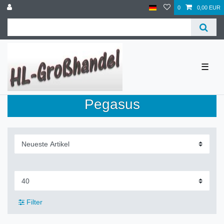
0
0,00 EUR
☰
Pegasus
Filter