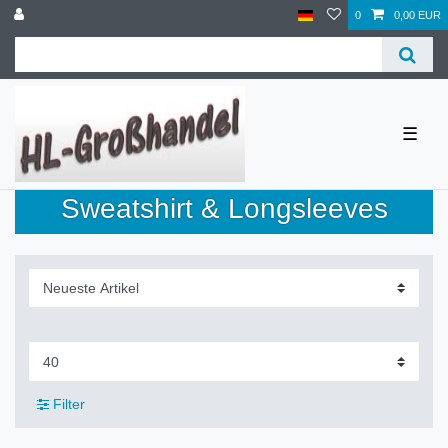
0
0,00 EUR
☰
Sweatshirt & Longsleeves
Filter