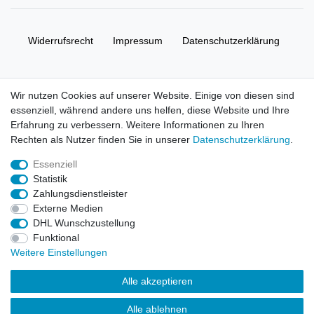
Widerrufs­recht
Impressum
Daten­schutz­erklärung
AGB
Kontakt
Wir nutzen Cookies auf unserer Website. Einige von diesen sind
essenziell, während andere uns helfen, diese Website und Ihre
© Copyright 2026 | Alle Rechte vorbehalten. HL-
Erfahrung zu verbessern. Weitere Informationen zu Ihren
Handelsgesellschaft mbH.
Rechten als Nutzer finden Sie in unserer
Daten­schutz­erklärung
.
Essenziell
Alle Markennamen, Warenzeichen sowie sämtliche Produktbilder
Statistik
und Beschreibungen sind Eigentum Ihrer rechtmäßigen
Zahlungsdienstleister
Eigentümer und dienen hier nur der Beschreibung.
Externe Medien
DHL Wunschzustellung
Preise nur für registrierte Händler, ansonsten zeigt der Shop 0,00
Funktional
€
Weitere Einstellungen
LEGO, das LEGO Logo, die Minifigur, DUPLO, LEGENDS OF
Alle akzeptieren
CHIMA, NINJAGO, BIONICLE, MINDSTORMS und MIXELS sind
urheberrechtlich geschützte Markenzeichen der LEGO Gruppe.
Alle ablehnen