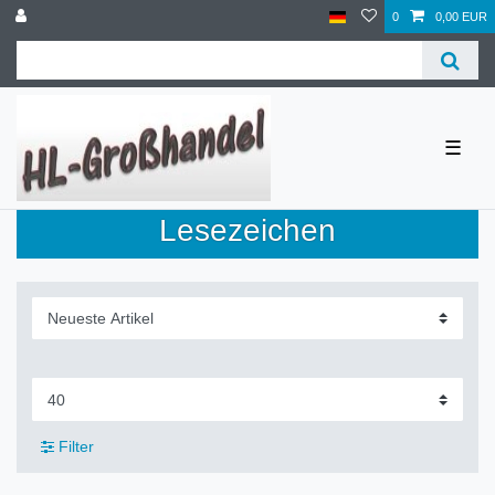
0
0,00 EUR
☰
Lesezeichen
Filter