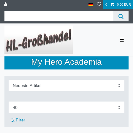
0
0,00 EUR
☰
My Hero Academia
Filter