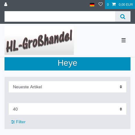
0
0,00 EUR
☰
Heye
Filter