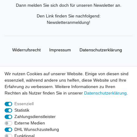
Dann melden Sie sich doch für unseren Newsletter an.
Den Link finden Sie nachfolgend:
Newsletteranmeldung
!
Widerrufs­recht
Impressum
Daten­schutz­erklärung
AGB
Kontakt
Wir nutzen Cookies auf unserer Website. Einige von diesen sind
essenziell, während andere uns helfen, diese Website und Ihre
© Copyright 2026 | Alle Rechte vorbehalten. HL-
Erfahrung zu verbessern. Weitere Informationen zu Ihren
Handelsgesellschaft mbH.
Rechten als Nutzer finden Sie in unserer
Daten­schutz­erklärung
.
Essenziell
Alle Markennamen, Warenzeichen sowie sämtliche Produktbilder
Statistik
und Beschreibungen sind Eigentum Ihrer rechtmäßigen
Zahlungsdienstleister
Eigentümer und dienen hier nur der Beschreibung.
Externe Medien
DHL Wunschzustellung
Preise nur für registrierte Händler, ansonsten zeigt der Shop 0,00
Funktional