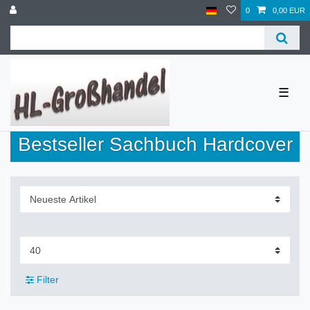
0
0,00 EUR
☰
Bestseller Sachbuch Hardcover
Filter