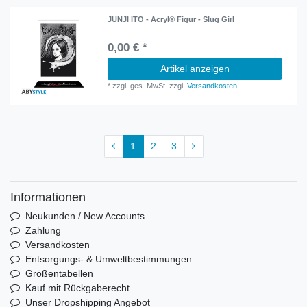
JUNJI ITO - Acryl® Figur - Slug Girl
0,00 € *
Artikel anzeigen
*
zzgl. ges. MwSt.
zzgl.
Versandkosten
1
2
3
Informationen
Neukunden / New Accounts
Zahlung
Versandkosten
Entsorgungs- & Umweltbestimmungen
Größentabellen
Kauf mit Rückgaberecht
Unser Dropshipping Angebot