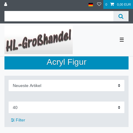
0
0,00 EUR
☰
Acryl Figur
Filter