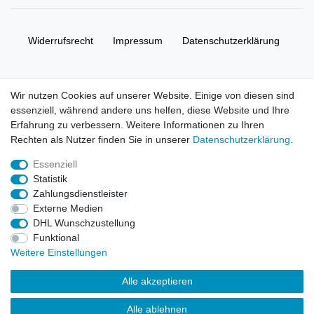
Widerrufs­recht
Impressum
Daten­schutz­erklärung
AGB
Kontakt
Wir nutzen Cookies auf unserer Website. Einige von diesen sind
essenziell, während andere uns helfen, diese Website und Ihre
© Copyright 2026 | Alle Rechte vorbehalten. HL-
Erfahrung zu verbessern. Weitere Informationen zu Ihren
Handelsgesellschaft mbH.
Rechten als Nutzer finden Sie in unserer
Daten­schutz­erklärung
.
Essenziell
Alle Markennamen, Warenzeichen sowie sämtliche Produktbilder
Statistik
und Beschreibungen sind Eigentum Ihrer rechtmäßigen
Zahlungsdienstleister
Eigentümer und dienen hier nur der Beschreibung.
Externe Medien
DHL Wunschzustellung
Preise nur für registrierte Händler, ansonsten zeigt der Shop 0,00
Funktional
€
Weitere Einstellungen
LEGO, das LEGO Logo, die Minifigur, DUPLO, LEGENDS OF
Alle akzeptieren
CHIMA, NINJAGO, BIONICLE, MINDSTORMS und MIXELS sind
urheberrechtlich geschützte Markenzeichen der LEGO Gruppe.
Alle ablehnen