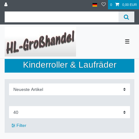
0
0,00 EUR
☰
Kinderroller & Laufräder
Filter