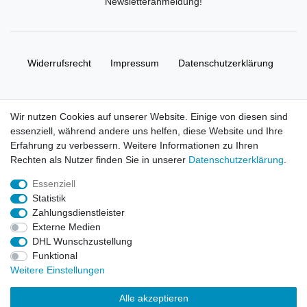
Newsletteranmeldung
!
Widerrufs­recht
Impressum
Daten­schutz­erklärung
AGB
Kontakt
Wir nutzen Cookies auf unserer Website. Einige von diesen sind
essenziell, während andere uns helfen, diese Website und Ihre
© Copyright 2026 | Alle Rechte vorbehalten. HL-
Erfahrung zu verbessern. Weitere Informationen zu Ihren
Handelsgesellschaft mbH.
Rechten als Nutzer finden Sie in unserer
Daten­schutz­erklärung
.
Essenziell
Alle Markennamen, Warenzeichen sowie sämtliche Produktbilder
Statistik
und Beschreibungen sind Eigentum Ihrer rechtmäßigen
Zahlungsdienstleister
Eigentümer und dienen hier nur der Beschreibung.
Externe Medien
DHL Wunschzustellung
Preise nur für registrierte Händler, ansonsten zeigt der Shop 0,00
Funktional
€
Weitere Einstellungen
LEGO, das LEGO Logo, die Minifigur, DUPLO, LEGENDS OF
Alle akzeptieren
CHIMA, NINJAGO, BIONICLE, MINDSTORMS und MIXELS sind