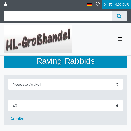
0
0,00 EUR
☰
Raving Rabbids
Filter