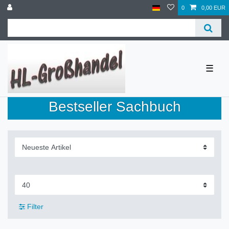
0
0,00 EUR
☰
Bestseller Sachbuch
Filter