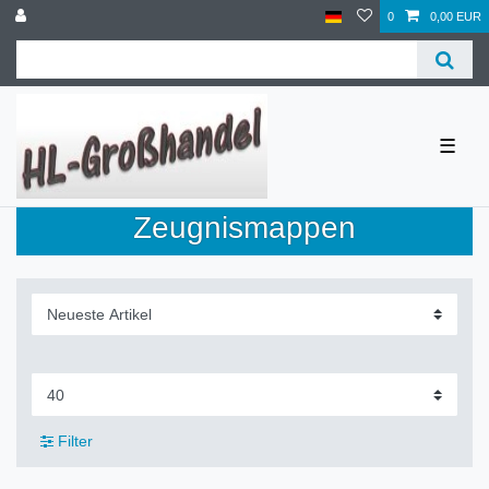
0
0,00 EUR
☰
Zeugnismappen
Filter