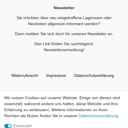
Newsletter
Sie möchten über neu eingetroffene Lagerware oder
Neuheiten allgemein informiert werden?
Dann melden Sie sich doch für unseren Newsletter an.
Den Link finden Sie nachfolgend:
Newsletteranmeldung
!
Widerrufs­recht
Impressum
Daten­schutz­erklärung
AGB
Kontakt
Wir nutzen Cookies auf unserer Website. Einige von diesen sind
essenziell, während andere uns helfen, diese Website und Ihre
© Copyright 2026 | Alle Rechte vorbehalten. HL-
Erfahrung zu verbessern. Weitere Informationen zu Ihren
Handelsgesellschaft mbH.
Rechten als Nutzer finden Sie in unserer
Daten­schutz­erklärung
.
Essenziell
Alle Markennamen, Warenzeichen sowie sämtliche Produktbilder