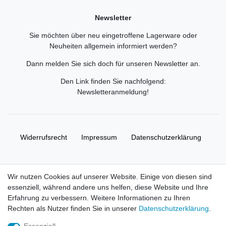
Newsletter
Sie möchten über neu eingetroffene Lagerware oder
Neuheiten allgemein informiert werden?
Dann melden Sie sich doch für unseren Newsletter an.
Den Link finden Sie nachfolgend:
Newsletteranmeldung
!
Widerrufs­recht
Impressum
Daten­schutz­erklärung
AGB
Kontakt
Wir nutzen Cookies auf unserer Website. Einige von diesen sind
essenziell, während andere uns helfen, diese Website und Ihre
© Copyright 2026 | Alle Rechte vorbehalten. HL-
Erfahrung zu verbessern. Weitere Informationen zu Ihren
Handelsgesellschaft mbH.
Rechten als Nutzer finden Sie in unserer
Daten­schutz­erklärung
.