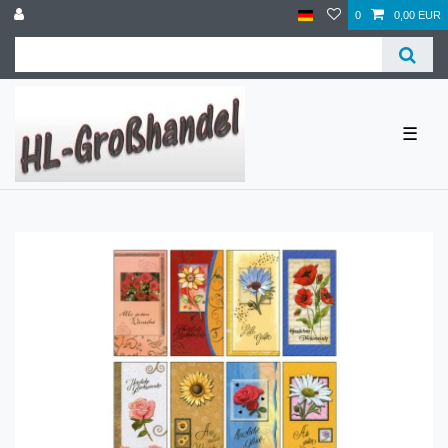
0
0,00 EUR
☰