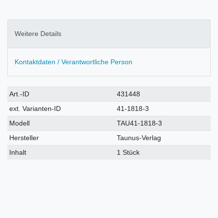
Weitere Details
Kontaktdaten / Verantwortliche Person
Technisches
Wert
Art.-ID
431448
Merkmal
ext. Varianten-ID
41-1818-3
Modell
TAU41-1818-3
Hersteller
Taunus-Verlag
Inhalt
1 Stück