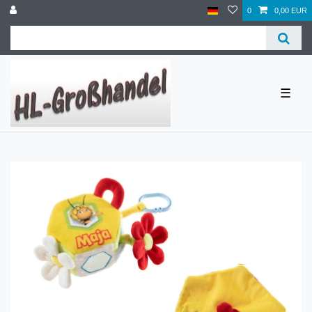
0
0,00 EUR
☰