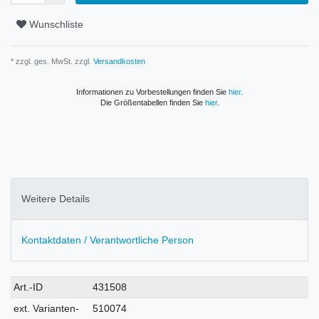
Wunschliste
* zzgl. ges. MwSt. zzgl.
Versandkosten
Informationen zu Vorbestellungen finden Sie
hier
.
Die Größentabellen finden Sie
hier
.
Weitere Details
Kontaktdaten / Verantwortliche Person
Technisches
Wert
Art.-ID
431508
Merkmal
ext. Varianten-
510074