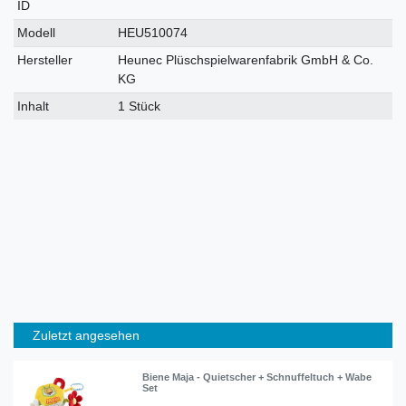
ID
Modell
HEU510074
Hersteller
Heunec Plüschspielwarenfabrik GmbH & Co.
KG
Inhalt
1 Stück
Zuletzt angesehen
Biene Maja - Quietscher + Schnuffeltuch + Wabe
Set