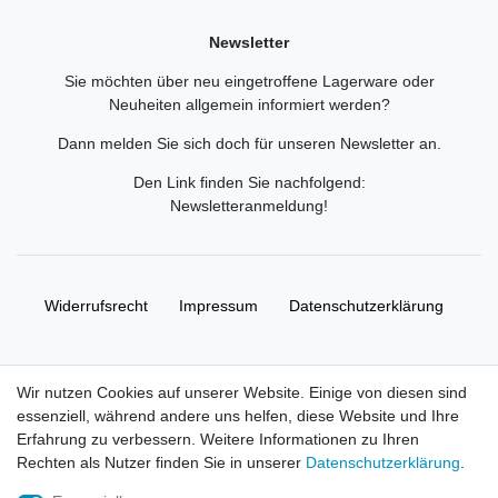
Newsletter
Sie möchten über neu eingetroffene Lagerware oder
Neuheiten allgemein informiert werden?
Dann melden Sie sich doch für unseren Newsletter an.
Den Link finden Sie nachfolgend:
Newsletteranmeldung
!
Widerrufs­recht
Impressum
Daten­schutz­erklärung
AGB
Kontakt
Wir nutzen Cookies auf unserer Website. Einige von diesen sind
essenziell, während andere uns helfen, diese Website und Ihre
© Copyright 2026 | Alle Rechte vorbehalten. HL-
Erfahrung zu verbessern. Weitere Informationen zu Ihren
Handelsgesellschaft mbH.
Rechten als Nutzer finden Sie in unserer
Daten­schutz­erklärung
.