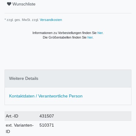
Wunschliste
* zzgl. ges. MwSt. zzgl.
Versandkosten
Informationen zu Vorbestellungen finden Sie
hier
.
Die Größentabellen finden Sie
hier
.
Weitere Details
Kontaktdaten / Verantwortliche Person
Technisches
Wert
Art.-ID
431507
Merkmal
ext. Varianten-
510371
ID