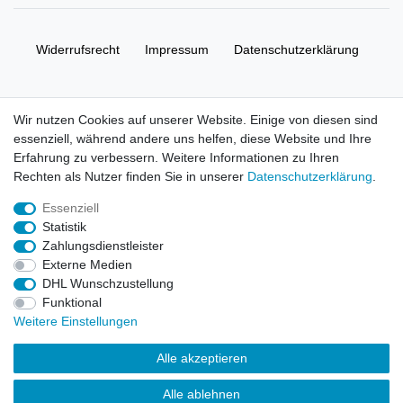
Widerrufs­recht
Impressum
Daten­schutz­erklärung
AGB
Kontakt
Wir nutzen Cookies auf unserer Website. Einige von diesen sind
essenziell, während andere uns helfen, diese Website und Ihre
© Copyright 2026 | Alle Rechte vorbehalten. HL-
Erfahrung zu verbessern. Weitere Informationen zu Ihren
Handelsgesellschaft mbH.
Rechten als Nutzer finden Sie in unserer
Daten­schutz­erklärung
.
Essenziell
Alle Markennamen, Warenzeichen sowie sämtliche Produktbilder
Statistik
und Beschreibungen sind Eigentum Ihrer rechtmäßigen
Zahlungsdienstleister
Eigentümer und dienen hier nur der Beschreibung.
Externe Medien
DHL Wunschzustellung
Preise nur für registrierte Händler, ansonsten zeigt der Shop 0,00
Funktional
€
Weitere Einstellungen
LEGO, das LEGO Logo, die Minifigur, DUPLO, LEGENDS OF
Alle akzeptieren
CHIMA, NINJAGO, BIONICLE, MINDSTORMS und MIXELS sind
urheberrechtlich geschützte Markenzeichen der LEGO Gruppe.
Alle ablehnen
©2022 The LEGO Group