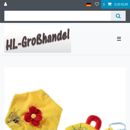
0
0,00 EUR
☰