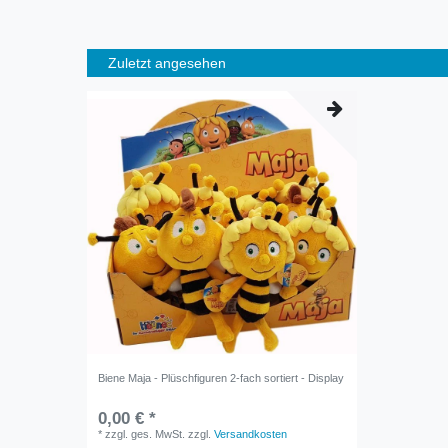
Zuletzt angesehen
Biene Maja - Plüschfiguren 2-fach sortiert - Display
0,00 € *
*
zzgl. ges. MwSt.
zzgl.
Versandkosten