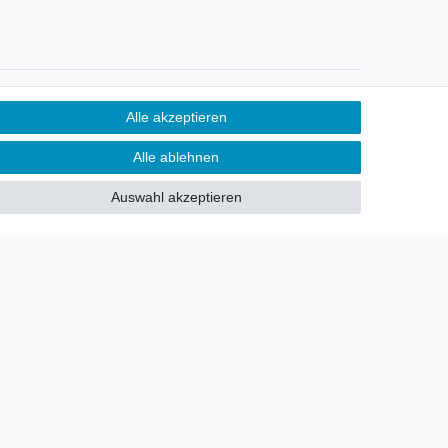
Newsletter
Alle akzeptieren
Sie möchten über neu eingetroffene
Alle ablehnen
Lagerware oder Neuheiten
allgemein informiert werden?
Auswahl akzeptieren
Dann melden Sie sich doch für
unseren Newsletter an.
Den Link finden Sie nachfolgend:
Newsletteranmeldung
!
akt