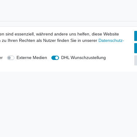
tionen
Wir versenden mit
en sind essenziell, während andere uns helfen, diese Website
erbund - rechtssicher verkaufen
 zu Ihren Rechten als Nutzer finden Sie in unserer
Daten­schutz­
kt-Kataloge
en
uns
er
Externe Medien
DHL Wunschzustellung
lsvertreter
anten
blicher Ankauf
rrufs­recht
Impressum
Daten­schutz­erklärung
AGB
Kont