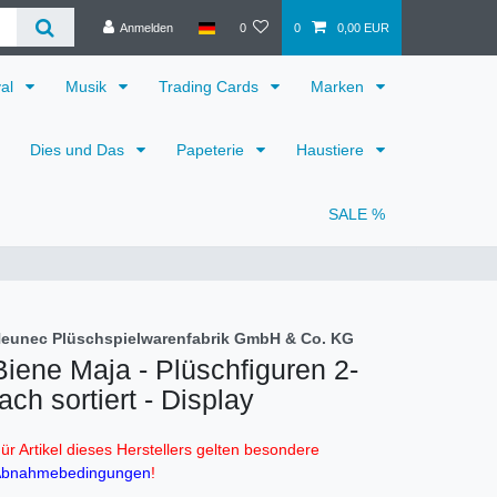
Anmelden
0
0
0,00 EUR
val
Musik
Trading Cards
Marken
Dies und Das
Papeterie
Haustiere
SALE %
eunec Plüschspielwarenfabrik GmbH & Co. KG
Biene Maja - Plüschfiguren 2-
fach sortiert - Display
ür Artikel dieses Herstellers gelten besondere
bnahmebedingungen
!