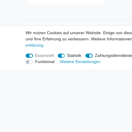
Informationen
Informa
Wir nutzen Cookies auf unserer Website. Einige von dies
Neukunden / New Accounts
Händl
und Ihre Erfahrung zu verbessern. Weitere Informationen
Zahlung
Produ
erklärung
.
Versandkosten
Mess
Entsorgungs- & Umweltbestimmungen
Über 
Essenziell
Statistik
Zahlungsdienstleist
Größentabellen
Hande
Funktional
Weitere Einstellungen
Kauf mit Rückgaberecht
Liefer
Unser Dropshipping Angebot
Gewer
Vorbestellungen Erklärung
Wide