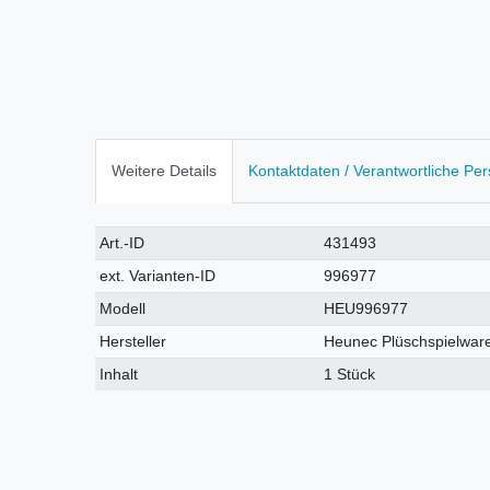
Weitere Details
Kontaktdaten / Verantwortliche Pe
Technisches
Wert
Art.-ID
431493
Merkmal
ext. Varianten-ID
996977
Modell
HEU996977
Hersteller
Heunec Plüschspielwar
Inhalt
1 Stück