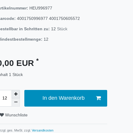
rtikelnummer:
HEU996977
arcode:
4001750996977
4001750605572
estellbar in Schritten zu:
12
Stück
indestbestellmenge:
12
*
0,00 EUR
nhalt
1
Stück
In den Warenkorb
Wunschliste
 zzgl. ges. MwSt. zzgl.
Versandkosten