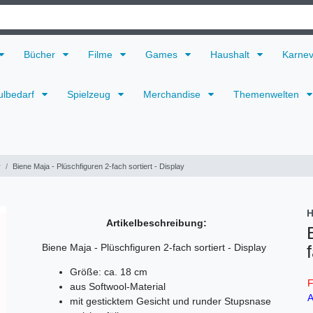
Bücher
Filme
Games
Haushalt
Karne
ulbedarf
Spielzeug
Merchandise
Themenwelten
r
Biene Maja - Plüschfiguren 2-fach sortiert - Display
H
Artikelbeschreibung:
Biene Maja - Plüschfiguren 2-fach sortiert - Display
Größe: ca. 18 cm
F
aus Softwool-Material
A
mit gesticktem Gesicht und runder Stupsnase