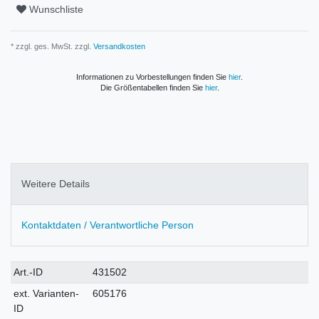
Wunschliste
* zzgl. ges. MwSt. zzgl.
Versandkosten
Informationen zu Vorbestellungen finden Sie
hier
.
Die Größentabellen finden Sie
hier
.
Weitere Details
Kontaktdaten / Verantwortliche Person
Technisches
Wert
Art.-ID
431502
Merkmal
ext. Varianten-
605176
ID