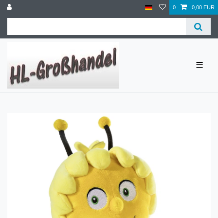
0
0,00 EUR
☰