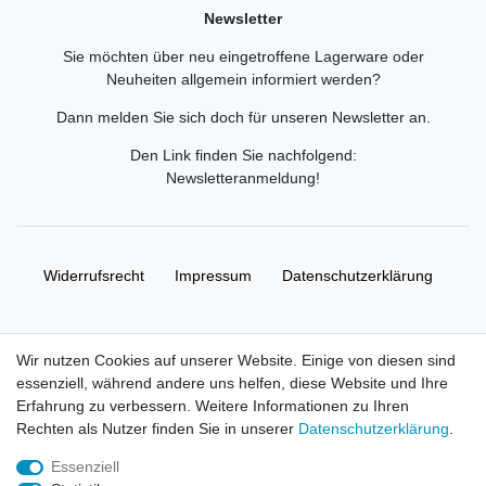
Newsletter
Sie möchten über neu eingetroffene Lagerware oder
Neuheiten allgemein informiert werden?
Dann melden Sie sich doch für unseren Newsletter an.
Den Link finden Sie nachfolgend:
Newsletteranmeldung
!
Widerrufs­recht
Impressum
Daten­schutz­erklärung
AGB
Kontakt
Wir nutzen Cookies auf unserer Website. Einige von diesen sind
essenziell, während andere uns helfen, diese Website und Ihre
© Copyright 2026 | Alle Rechte vorbehalten. HL-
Erfahrung zu verbessern. Weitere Informationen zu Ihren
Handelsgesellschaft mbH.
Rechten als Nutzer finden Sie in unserer
Daten­schutz­erklärung
.
Essenziell
Alle Markennamen, Warenzeichen sowie sämtliche Produktbilder