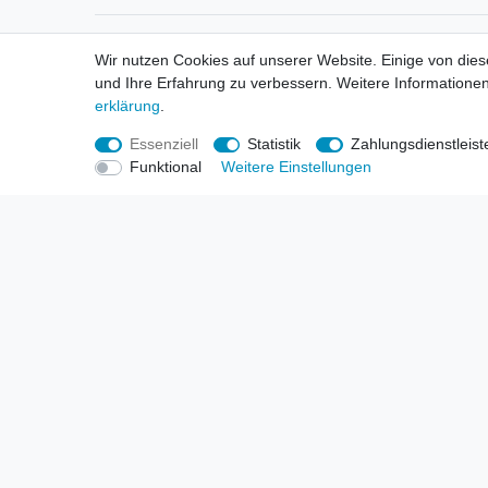
Informationen
Informa
Wir nutzen Cookies auf unserer Website. Einige von dies
Neukunden / New Accounts
Händl
und Ihre Erfahrung zu verbessern. Weitere Informationen
Zahlung
Produ
erklärung
.
Versandkosten
Mess
Entsorgungs- & Umweltbestimmungen
Über 
Essenziell
Statistik
Zahlungsdienstleist
Größentabellen
Hande
Funktional
Weitere Einstellungen
Kauf mit Rückgaberecht
Liefer
Unser Dropshipping Angebot
Gewer
Vorbestellungen Erklärung
Wide
© Copyright 2026 | Alle Rechte vorbehalten. HL-Handels