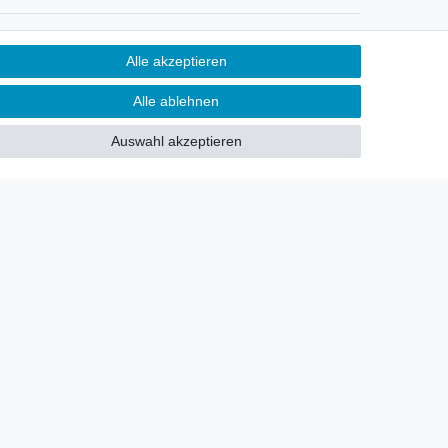
Newsletter
Alle akzeptieren
Sie möchten über neu eingetroffene
Alle ablehnen
Lagerware oder Neuheiten
allgemein informiert werden?
Auswahl akzeptieren
Dann melden Sie sich doch für
unseren Newsletter an.
Den Link finden Sie nachfolgend:
Newsletteranmeldung
!
akt