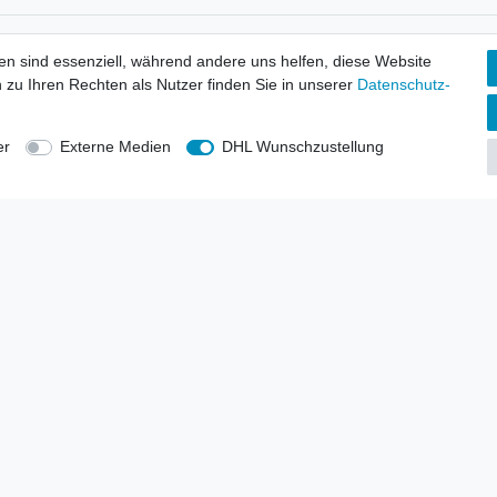
tionen
Wir versenden mit
en sind essenziell, während andere uns helfen, diese Website
erbund - rechtssicher verkaufen
 zu Ihren Rechten als Nutzer finden Sie in unserer
Daten­schutz­
kt-Kataloge
en
uns
er
Externe Medien
DHL Wunschzustellung
lsvertreter
anten
blicher Ankauf
rrufs­recht
Impressum
Daten­schutz­erklärung
AGB
Kont
gesellschaft mbH.