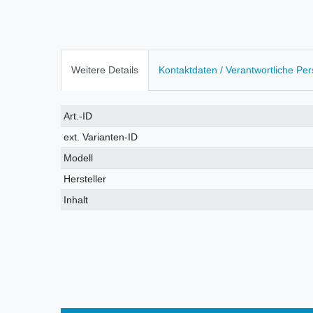
Weitere Details
Kontaktdaten / Verantwortliche Pe
Technisches
Wert
Art.-ID
Merkmal
ext. Varianten-ID
Modell
Hersteller
Inhalt