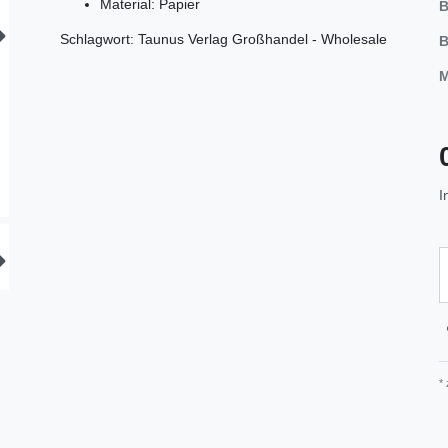
Material: Papier
B
Schlagwort: Taunus Verlag Großhandel - Wholesale
B
M
I
*