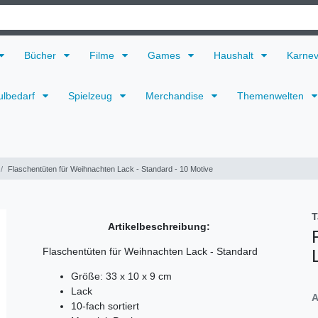
Bücher
Filme
Games
Haushalt
Karne
ulbedarf
Spielzeug
Merchandise
Themenwelten
Flaschentüten für Weihnachten Lack - Standard - 10 Motive
T
Artikelbeschreibung:
Flaschentüten für Weihnachten Lack - Standard
Größe: 33 x 10 x 9 cm
Lack
A
10-fach sortiert