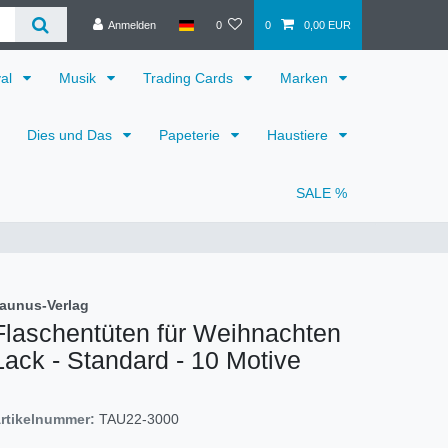
Anmelden
0
0
0,00 EUR
val
Musik
Trading Cards
Marken
Dies und Das
Papeterie
Haustiere
SALE %
aunus-Verlag
Flaschentüten für Weihnachten
Lack - Standard - 10 Motive
rtikelnummer:
TAU22-3000