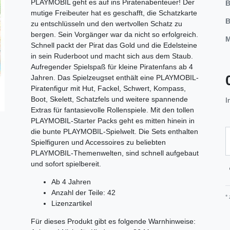
PLAYMOBIL geht es auf ins Piratenabenteuer! Der
B
mutige Freibeuter hat es geschafft, die Schatzkarte
B
zu entschlüsseln und den wertvollen Schatz zu
bergen. Sein Vorgänger war da nicht so erfolgreich.
M
Schnell packt der Pirat das Gold und die Edelsteine
in sein Ruderboot und macht sich aus dem Staub.
Aufregender Spielspaß für kleine Piratenfans ab 4
Jahren. Das Spielzeugset enthält eine PLAYMOBIL-
Piratenfigur mit Hut, Fackel, Schwert, Kompass,
Boot, Skelett, Schatzfels und weitere spannende
I
Extras für fantasievolle Rollenspiele. Mit den tollen
PLAYMOBIL-Starter Packs geht es mitten hinein in
die bunte PLAYMOBIL-Spielwelt. Die Sets enthalten
Spielfiguren und Accessoires zu beliebten
PLAYMOBIL-Themenwelten, sind schnell aufgebaut
und sofort spielbereit.
Ab 4 Jahren
Anzahl der Teile: 42
*
Lizenzartikel
Für dieses Produkt gibt es folgende Warnhinweise: