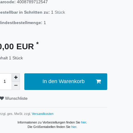
arcode:
4008789712547
estellbar in Schritten zu:
1
Stück
indestbestellmenge:
1
*
0,00 EUR
nhalt
1
Stück
In den Warenkorb
Wunschliste
 zzgl. ges. MwSt. zzgl.
Versandkosten
Informationen zu Vorbestellungen finden Sie
hier
.
Die Größentabellen finden Sie
hier
.