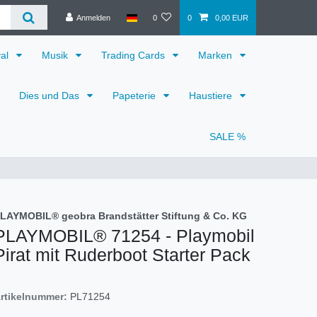
Anmelden
0
0
0,00 EUR
val
Musik
Trading Cards
Marken
Dies und Das
Papeterie
Haustiere
SALE %
LAYMOBIL® geobra Brandstätter Stiftung & Co. KG
PLAYMOBIL® 71254 - Playmobil
Pirat mit Ruderboot Starter Pack
rtikelnummer:
PL71254