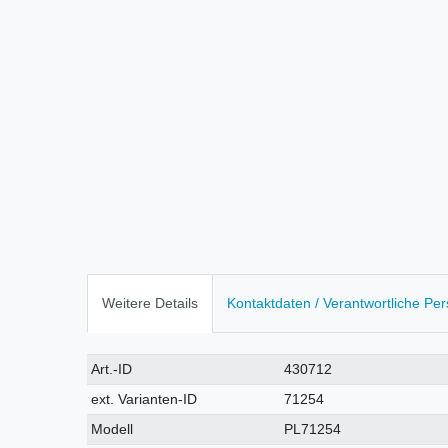
Weitere Details
Kontaktdaten / Verantwortliche Pe
Technisches
Wert
Art.-ID
430712
Merkmal
ext. Varianten-ID
71254
Modell
PL71254