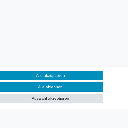
Newsletter
Alle akzeptieren
Sie möchten über neu eingetroffene
Alle ablehnen
Lagerware oder Neuheiten
allgemein informiert werden?
Auswahl akzeptieren
Dann melden Sie sich doch für
unseren Newsletter an.
Den Link finden Sie nachfolgend:
Newsletteranmeldung
!