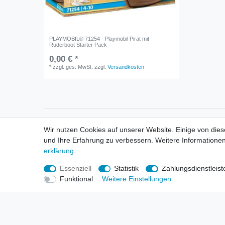
PLAYMOBIL® 71254 - Playmobil Pirat mit
Ruderboot Starter Pack
0,00 € *
*
zzgl. ges. MwSt.
zzgl.
Versandkosten
Informationen
Informa
Wir nutzen Cookies auf unserer Website. Einige von dies
Neukunden / New Accounts
Händl
und Ihre Erfahrung zu verbessern. Weitere Informationen
Zahlung
Produ
erklärung
.
Versandkosten
Mess
Entsorgungs- & Umweltbestimmungen
Über 
Essenziell
Statistik
Zahlungsdienstleist
Größentabellen
Hande
Funktional
Weitere Einstellungen
Kauf mit Rückgaberecht
Liefer
Unser Dropshipping Angebot
Gewer
Vorbestellungen Erklärung