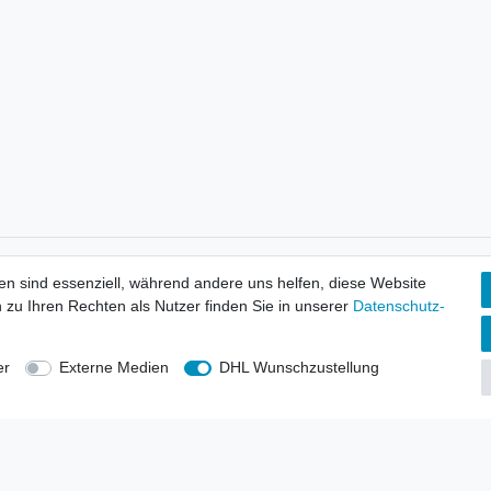
tionen
Wir versenden mit
en sind essenziell, während andere uns helfen, diese Website
erbund - rechtssicher verkaufen
 zu Ihren Rechten als Nutzer finden Sie in unserer
Daten­schutz­
kt-Kataloge
en
uns
er
Externe Medien
DHL Wunschzustellung
lsvertreter
anten
blicher Ankauf