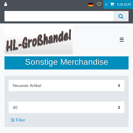
0
0,00 EUR
☰
Sonstige Merchandise
Filter