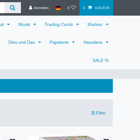
Anmelden
0
0
0,00 EUR
val
Musik
Trading Cards
Marken
Dies und Das
Papeterie
Haustiere
SALE %
Filter