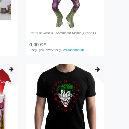
Der Hulk Classic - Kostüm für Kinder (Größe L)
0,00 € *
*
zzgl. ges. MwSt.
zzgl.
Versandkosten