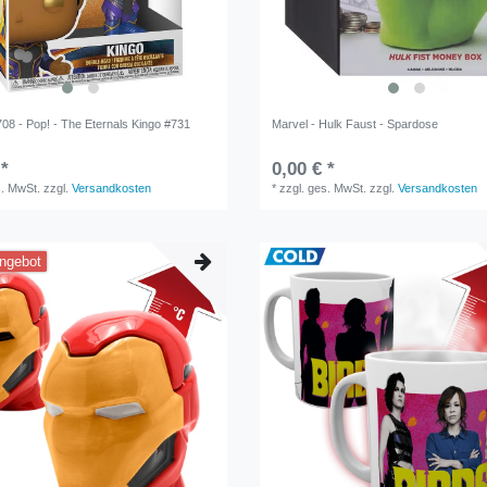
08 - Pop! - The Eternals Kingo #731
Marvel - Hulk Faust - Spardose
 *
0,00 € *
s. MwSt.
zzgl.
Versandkosten
*
zzgl. ges. MwSt.
zzgl.
Versandkosten
ngebot