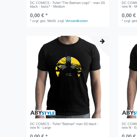
DC COMICS - Tshirt "The Batman Logo" - man SS
DC COMICS
black - basic* - Medium
new fit - 
0,00 € *
0,00 €
*
zzgl. ges. MwSt.
zzgl.
Versandkosten
*
zzgl. ge
DC COMICS - Tshirt "Batman" man SS black -
DC COMICS
new fit - Large
new fit - E
0,00 € *
0,00 €