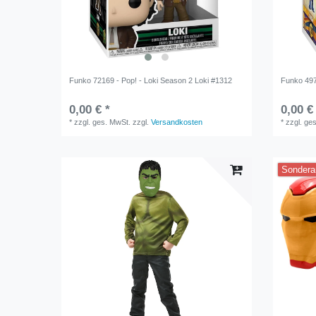
Funko 72169 - Pop! - Loki Season 2 Loki #1312
Funko 497
0,00 € *
0,00 €
*
zzgl. ges. MwSt.
zzgl.
Versandkosten
*
zzgl. ge
Sondera