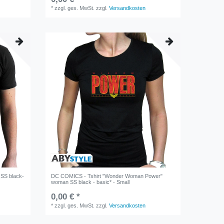
*
zzgl. ges. MwSt.
zzgl.
Versandkosten
 SS black-
DC COMICS - Tshirt "Wonder Woman Power"
woman SS black - basic* - Small
0,00 € *
*
zzgl. ges. MwSt.
zzgl.
Versandkosten