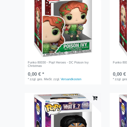
Funko 80030 - Pop! Heroes - DC Poison Ivy
Funko 800
Christmas
0,00 € *
0,00 €
*
zzgl. ges. MwSt.
zzgl.
Versandkosten
*
zzgl. ge