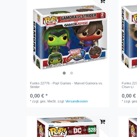
Funko 22776 - Pop! Games - Marvel Gamora vs.
Funko 227
Strider
Chun-Li
0,00 € *
0,00 €
*
zzgl. ges. MwSt.
zzgl.
Versandkosten
*
zzgl. ge