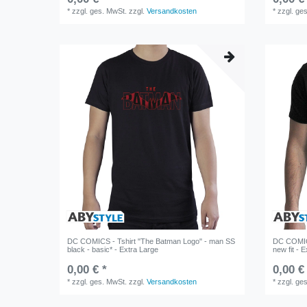
*
zzgl. ges. MwSt.
zzgl.
Versandkosten
*
zzgl. ge
DC COMICS - Tshirt "The Batman Logo" - man SS
DC COMICS
black - basic* - Extra Large
new fit - 
0,00 € *
0,00 €
*
zzgl. ges. MwSt.
zzgl.
Versandkosten
*
zzgl. ge