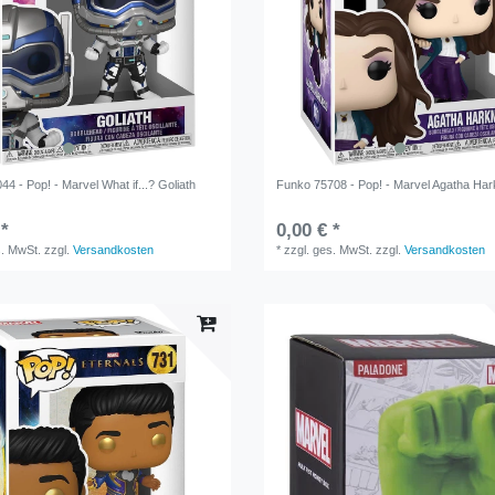
4 - Pop! - Marvel What if...? Goliath
Funko 75708 - Pop! - Marvel Agatha Ha
 *
0,00 € *
s. MwSt.
zzgl.
Versandkosten
*
zzgl. ges. MwSt.
zzgl.
Versandkosten