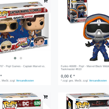
67 - Pop! Games - Captain Marvel vs.
Funko 46688 - Pop! - Marvel Black Wid
Taskmaster #610
 *
0,00 € *
s. MwSt.
zzgl.
Versandkosten
*
zzgl. ges. MwSt.
zzgl.
Versandkosten