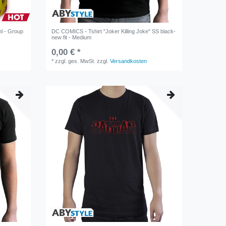
l - Group
DC COMICS - Tshirt "Joker Killing Joke" SS black-
new fit - Medium
0,00 € *
*
zzgl. ges. MwSt.
zzgl.
Versandkosten