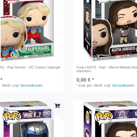
31 - Pop! Heroes - DC Comics Supergirl
Funko 81070 - Pop! - Marvel Wanda Visi
Harkness
 *
0,00 € *
s. MwSt.
zzgl.
Versandkosten
*
zzgl. ges. MwSt.
zzgl.
Versandkosten