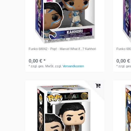
Funko 68042 - Pop! - Marvel What if...? Kahhori
Funko 6804
0,00 € *
0,00 €
*
zzgl. ges. MwSt.
zzgl.
Versandkosten
*
zzgl. ge