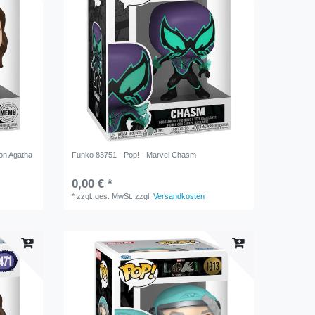
on Agatha
Funko 83751 - Pop! - Marvel Chasm
0,00 € *
*
zzgl. ges. MwSt.
zzgl.
Versandkosten