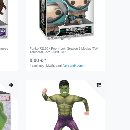
rkness
Funko 72170 - Pop! - Loki Season 2 Mobius TVA
Temporal Core Suit #1313
0,00 € *
*
zzgl. ges. MwSt.
zzgl.
Versandkosten