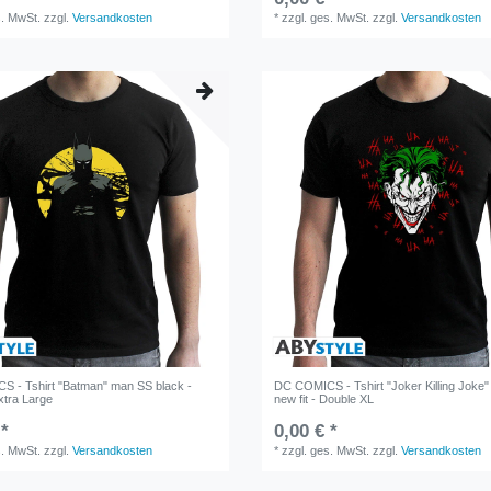
s. MwSt.
zzgl.
Versandkosten
*
zzgl. ges. MwSt.
zzgl.
Versandkosten
 - Tshirt "Batman" man SS black -
DC COMICS - Tshirt "Joker Killing Joke"
Extra Large
new fit - Double XL
 *
0,00 € *
s. MwSt.
zzgl.
Versandkosten
*
zzgl. ges. MwSt.
zzgl.
Versandkosten