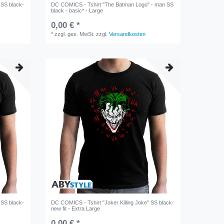
 SS black-
DC COMICS - Tshirt "The Batman Logo" - man SS
black - basic* - Large
0,00 € *
*
zzgl. ges. MwSt.
zzgl.
Versandkosten
 SS black-
DC COMICS - Tshirt "Joker Killing Joke" SS black-
new fit - Extra Large
0,00 € *