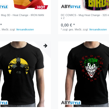
 Mug 3D - Heat Change - IRON MAN
DC COMICS - Mug Heat Change - 320 m
x 2
 *
0,00 € *
s. MwSt.
zzgl.
Versandkosten
*
zzgl. ges. MwSt.
zzgl.
Versandkosten