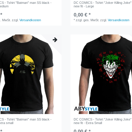
 - Tshirt "Batman" man SS black -
DC COMICS - Tshirt "Joker Killing Joke"
Medium
new fit - Large
 *
0,00 € *
s. MwSt.
zzgl.
Versandkosten
*
zzgl. ges. MwSt.
zzgl.
Versandkosten
 - Tshirt "Batman" man SS black -
DC COMICS - Tshirt "Joker Killing Joke"
xtra small
new fit - Extra Small
 *
0,00 € *