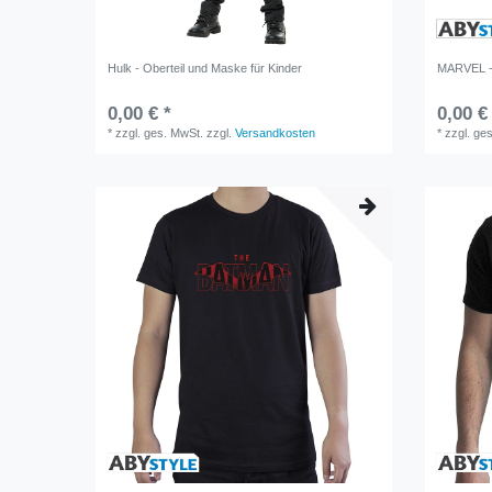
Hulk - Oberteil und Maske für Kinder
MARVEL -
0,00 € *
0,00 €
*
zzgl. ges. MwSt.
zzgl.
Versandkosten
*
zzgl. ge