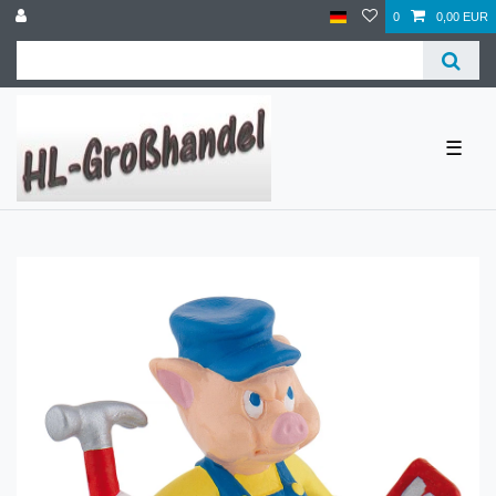
0
0,00 EUR
☰