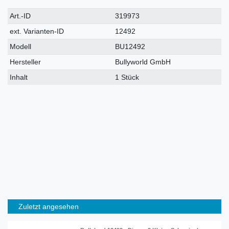
Technisches
Wert
Art.-ID
319973
Merkmal
ext. Varianten-ID
12492
Modell
BU12492
Hersteller
Bullyworld GmbH
Inhalt
1 Stück
Zuletzt angesehen