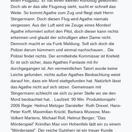
einen Flugplatz. Er hat einen kleinen Rundflug gewonnen.
Doch als er das alte Flugzeug sieht, sucht er schnell das
Weite. So kommt Agathe zum Zug und fliegt statt Herrn
Stingermann. Doch diesen Flug wird Agathe niemals
vergessen. Aus der Luft wird sie Zeuge eines Mordes!
Agathe informiert sofort den Pilot, doch dieser kann nichts
erkennen und glaubt der schrulligen alten Dame nicht.
Dennoch macht er via Funk Meldung. Soll sich doch die
Polizei darum kümmern und einmal nachschauen... Die
Polizei findet nichts. Der ermittelnde Kommissar ist Krefeld.
Er ist sich sicher, dass Agathes Fantasie mit ihr
durchgegangen ist. Am vermeintlichen Tatort wurde keine
Leiche gefunden, nichts außer Agathes Beobachtung weist
darauf hin, dass ein Mord stattgefunden hat. Natürlich lässt
das Agathe nicht auf sich sitzen. Gemeinsam mit
Stingermann schleicht sie sich zu jener Stelle wo sie den
Mord beobachtet hat... Laufzeit: 90 Min. Produktionsjahr:
2006 Regie: Helmut Metzger Darsteller: Ruth Drexel, Hans-
Peter Korff, Maximilian Krückl, Barbara Wussow, Max-
Volkert Martens, Michael Roll, Helmut Berger; "Das
Mörderspiel" Krimifan Max von Hohenfels lädt ein zu einem
"Mörderspiel". Der reiche Gutsherr ist ein treuer Kunde