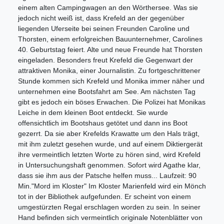
einem alten Campingwagen an den Wörthersee. Was sie
jedoch nicht weiß ist, dass Krefeld an der gegenüber
liegenden Uferseite bei seinen Freunden Caroline und
Thorsten, einem erfolgreichen Bauunternehmer, Carolines
40. Geburtstag feiert. Alte und neue Freunde hat Thorsten
eingeladen. Besonders freut Krefeld die Gegenwart der
attraktiven Monika, einer Journalistin. Zu fortgeschrittener
Stunde kommen sich Krefeld und Monika immer näher und
unternehmen eine Bootsfahrt am See. Am nächsten Tag
gibt es jedoch ein böses Erwachen. Die Polizei hat Monikas
Leiche in dem kleinen Boot entdeckt. Sie wurde
offensichtlich im Bootshaus getötet und dann ins Boot
gezerrt. Da sie aber Krefelds Krawatte um den Hals trägt,
mit ihm zuletzt gesehen wurde, und auf einem Diktiergerät
ihre vermeintlich letzten Worte zu hören sind, wird Krefeld
in Untersuchungshaft genommen. Sofort wird Agathe klar,
dass sie ihm aus der Patsche helfen muss... Laufzeit: 90
Min."Mord im Kloster" Im Kloster Marienfeld wird ein Mönch
tot in der Bibliothek aufgefunden. Er scheint von einem
umgestürzten Regal erschlagen worden zu sein. In seiner
Hand befinden sich vermeintlich originale Notenblätter von