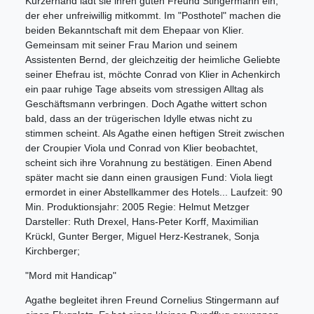
Kurzerhand lädt sie ihren guten Freund Stingermann ein,
der eher unfreiwillig mitkommt. Im "Posthotel" machen die
beiden Bekanntschaft mit dem Ehepaar von Klier.
Gemeinsam mit seiner Frau Marion und seinem
Assistenten Bernd, der gleichzeitig der heimliche Geliebte
seiner Ehefrau ist, möchte Conrad von Klier in Achenkirch
ein paar ruhige Tage abseits vom stressigen Alltag als
Geschäftsmann verbringen. Doch Agathe wittert schon
bald, dass an der trügerischen Idylle etwas nicht zu
stimmen scheint. Als Agathe einen heftigen Streit zwischen
der Croupier Viola und Conrad von Klier beobachtet,
scheint sich ihre Vorahnung zu bestätigen. Einen Abend
später macht sie dann einen grausigen Fund: Viola liegt
ermordet in einer Abstellkammer des Hotels... Laufzeit: 90
Min. Produktionsjahr: 2005 Regie: Helmut Metzger
Darsteller: Ruth Drexel, Hans-Peter Korff, Maximilian
Krückl, Gunter Berger, Miguel Herz-Kestranek, Sonja
Kirchberger;
"Mord mit Handicap"
Agathe begleitet ihren Freund Cornelius Stingermann auf