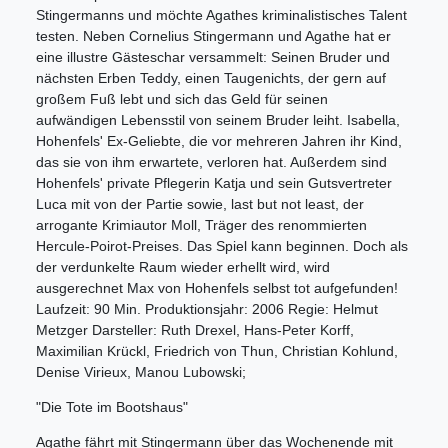
Stingermanns und möchte Agathes kriminalistisches Talent
testen. Neben Cornelius Stingermann und Agathe hat er
eine illustre Gästeschar versammelt: Seinen Bruder und
nächsten Erben Teddy, einen Taugenichts, der gern auf
großem Fuß lebt und sich das Geld für seinen
aufwändigen Lebensstil von seinem Bruder leiht. Isabella,
Hohenfels' Ex-Geliebte, die vor mehreren Jahren ihr Kind,
das sie von ihm erwartete, verloren hat. Außerdem sind
Hohenfels' private Pflegerin Katja und sein Gutsvertreter
Luca mit von der Partie sowie, last but not least, der
arrogante Krimiautor Moll, Träger des renommierten
Hercule-Poirot-Preises. Das Spiel kann beginnen. Doch als
der verdunkelte Raum wieder erhellt wird, wird
ausgerechnet Max von Hohenfels selbst tot aufgefunden!
Laufzeit: 90 Min. Produktionsjahr: 2006 Regie: Helmut
Metzger Darsteller: Ruth Drexel, Hans-Peter Korff,
Maximilian Krückl, Friedrich von Thun, Christian Kohlund,
Denise Virieux, Manou Lubowski;
"Die Tote im Bootshaus"
Agathe fährt mit Stingermann über das Wochenende mit