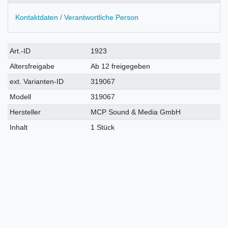
Kontaktdaten / Verantwortliche Person
Technisches
Wert
Art.-ID
1923
Merkmal
Altersfreigabe
Ab 12 freigegeben
ext. Varianten-ID
319067
Modell
319067
Hersteller
MCP Sound & Media GmbH
Inhalt
1 Stück