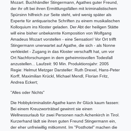
Mozart. Buchhändler Stingermann, Agathes guter Freund,
der ihr oft bei ihren Ermittlungsfällen mit kriminalistischem
Spürsinn hilfreich zur Seite steht, wird wenig später als
Experte für antiquarische Schriften zu einem musikalischen
Kolloquium ins Kloster geladen. Der Abt der heiligen Stätte
will eine bisher unbekannte Komposition von Wolfgang
Amadeus Mozart vorstellen - eine Sensation! Vor Ort trifft
Stingermann unerwartet auf Agathe, die sich - als Nonne
verkleidet - Zugang in das Kloster verschafft hat, um vor
Ort Nachforschungen in dem geheimnisvollen Todesfall
anzustellen... Laufzeit: 90 Min. Produktionsjahr: 2005
Regie: Helmut Metzger Darsteller: Ruth Drexel, Hans-Peter
Korff, Maximilian Krückl, Michael Mendl, Florian Fritz,
Andrea Eckert;
"Alles oder Nichts"
Die Hobbykriminalistin Agathe kann ihr Glück kaum fassen:
Bei einem Kreuzworträtsel gewinnt sie einen
Wellnessurlaub für zwei Personen nach Achenkirch in Tirol.
Kurzerhand lädt sie ihren guten Freund Stingermann ein,
der eher unfreiwillig mitkommt. Im "Posthotel" machen die