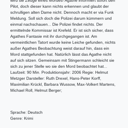
wird sie Zeuge eines Mordes! Agathe informiert sofort den
Pilot, doch dieser kann nichts erkennen und glaubt der
schrulligen alten Dame nicht. Dennoch macht er via Funk
Meldung. Soll sich doch die Polizei darum kümmern und
einmal nachschauen... Die Polizei findet nichts. Der
ermittelnde Kommissar ist Krefeld. Er ist sich sicher, dass
Agathes Fantasie mit ihr durchgegangen ist. Am
vermeintlichen Tatort wurde keine Leiche gefunden, nichts
außer Agathes Beobachtung weist darauf hin, dass ein
Mord stattgefunden hat. Natürlich lässt das Agathe nicht
auf sich sitzen. Gemeinsam mit Stingermann schleicht sie
sich zu jener Stelle wo sie den Mord beobachtet hat...
Laufzeit: 90 Min. Produktionsjahr: 2006 Regie: Helmut
Metzger Darsteller: Ruth Drexel, Hans-Peter Korff,
Maximilian Krückl, Barbara Wussow, Max-Volkert Martens,
Michael Roll, Helmut Berger;
Sprache: Deutsch
Genre: Krimi