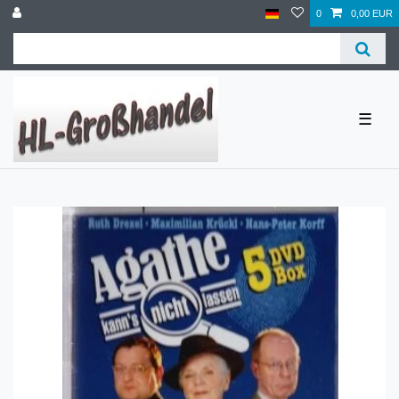
0
0,00 EUR
☰