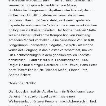
erschlagen worden zu sein. In seiner Hand befinden sich
vermeintlich originale Notenblätter von Mozart.
Buchhändler Stingermann, Agathes guter Freund, der ihr
oft bei ihren Ermittlungsfällen mit kriminalistischem
Spürsinn hilfreich zur Seite steht, wird wenig später als
Experte für antiquarische Schriften zu einem musikalischen
Kolloquium ins Kloster geladen. Der Abt der heiligen Stätte
will eine bisher unbekannte Komposition von Wolfgang
Amadeus Mozart vorstellen - eine Sensation! Vor Ort trifft
Stingermann unerwartet auf Agathe, die sich - als Nonne
verkleidet - Zugang in das Kloster verschafft hat, um vor
Ort Nachforschungen in dem geheimnisvollen Todesfall
anzustellen... Laufzeit: 90 Min. Produktionsjahr: 2005
Regie: Helmut Metzger Darsteller: Ruth Drexel, Hans-Peter
Korff, Maximilian Krückl, Michael Mendl, Florian Fritz,
Andrea Eckert;
"Alles oder Nichts"
Die Hobbykriminalistin Agathe kann ihr Glück kaum fassen:
Bei einem Kreuzworträtsel gewinnt sie einen
Wellnessurlaub für zwei Personen nach Achenkirch in Tirol.