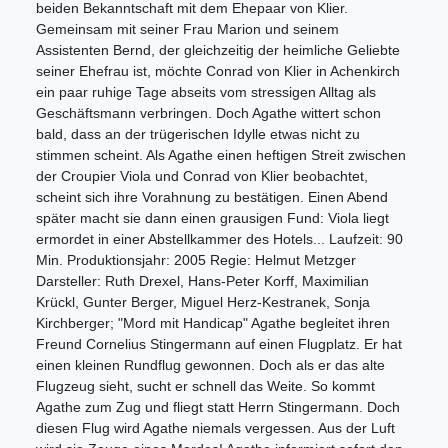
beiden Bekanntschaft mit dem Ehepaar von Klier.
Gemeinsam mit seiner Frau Marion und seinem
Assistenten Bernd, der gleichzeitig der heimliche Geliebte
seiner Ehefrau ist, möchte Conrad von Klier in Achenkirch
ein paar ruhige Tage abseits vom stressigen Alltag als
Geschäftsmann verbringen. Doch Agathe wittert schon
bald, dass an der trügerischen Idylle etwas nicht zu
stimmen scheint. Als Agathe einen heftigen Streit zwischen
der Croupier Viola und Conrad von Klier beobachtet,
scheint sich ihre Vorahnung zu bestätigen. Einen Abend
später macht sie dann einen grausigen Fund: Viola liegt
ermordet in einer Abstellkammer des Hotels... Laufzeit: 90
Min. Produktionsjahr: 2005 Regie: Helmut Metzger
Darsteller: Ruth Drexel, Hans-Peter Korff, Maximilian
Krückl, Gunter Berger, Miguel Herz-Kestranek, Sonja
Kirchberger; "Mord mit Handicap" Agathe begleitet ihren
Freund Cornelius Stingermann auf einen Flugplatz. Er hat
einen kleinen Rundflug gewonnen. Doch als er das alte
Flugzeug sieht, sucht er schnell das Weite. So kommt
Agathe zum Zug und fliegt statt Herrn Stingermann. Doch
diesen Flug wird Agathe niemals vergessen. Aus der Luft