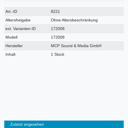
Technisches
Wert
Art.-ID
8221
Merkmal
Altersfreigabe
Ohne Altersbeschränkung
ext. Varianten-ID
172008
Modell
172008
Hersteller
MCP Sound & Media GmbH
Inhalt
1 Stück
Zuletzt angesehen