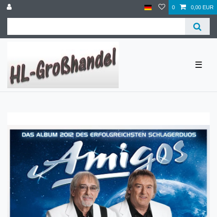
0
0,00 EUR
☰