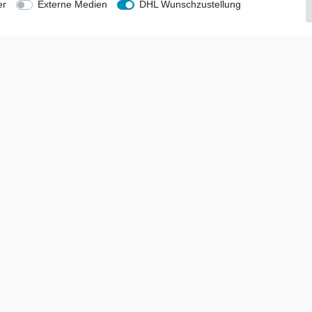
anten
er
Externe Medien
DHL Wunschzustellung
blicher Ankauf
rrufs­recht
Impressum
Daten­schutz­erklärung
AGB
Kont
gesellschaft mbH.
tbilder und Beschreibungen sind Eigentum Ihrer rechtmäßigen Eigent
Shop 0,00 €
S OF CHIMA, NINJAGO, BIONICLE, MINDSTORMS und MIXELS sind urh