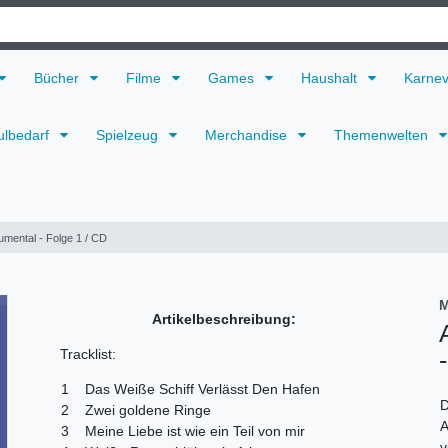
Bücher
Filme
Games
Haushalt
Karne
ulbedarf
Spielzeug
Merchandise
Themenwelten
rumental - Folge 1 / CD
M
Artikelbeschreibung:
Tracklist:
1 Das Weiße Schiff Verlässt Den Hafen
D
2 Zwei goldene Ringe
A
3 Meine Liebe ist wie ein Teil von mir
v