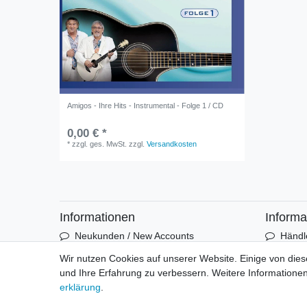
Amigos - Ihre Hits - Instrumental - Folge 1 / CD
0,00 € *
*
zzgl. ges. MwSt.
zzgl.
Versandkosten
Informationen
Informa
Neukunden / New Accounts
Händl
Zahlung
Produ
Wir nutzen Cookies auf unserer Website. Einige von dies
Versandkosten
Mess
und Ihre Erfahrung zu verbessern. Weitere Informationen
Entsorgungs- & Umweltbestimmungen
Über 
erklärung
.
Größentabellen
Hande