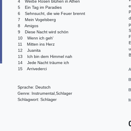
4 Weiße Rosen blühen in Athen
e
5 Ein Tag im Paradies
P
6 Sehnsucht, die wie Feuer brennt
d
7 Mein Vogelsberg
p
8 Amigos
S
9 Diese Nacht wird schön
F
10 Wenn ich geh'
E
11 Mitten ins Herz
u
12 Juanita
B
13 Ich bin dem Himmel nah
14 Jede Nacht träume ich
15 Arrivederci
A
B
Sprache: Deutsch
B
Genre: Instrumental,Schlager
Schlagwort: Schlager
M