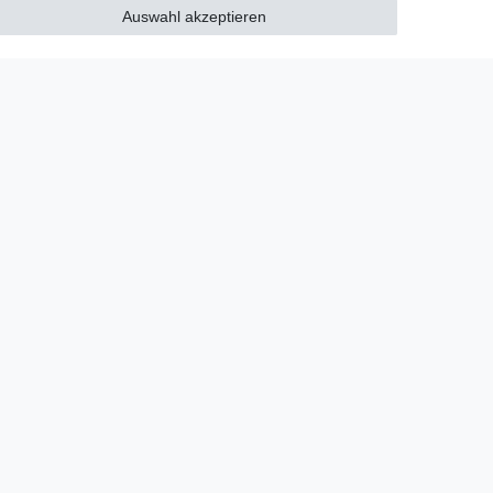
Auswahl akzeptieren
unseren Newsletter an.
Den Link finden Sie nachfolgend:
Newsletteranmeldung
!
akt
ümer und dienen hier nur der Beschreibung.
eberrechtlich geschützte Markenzeichen der LEGO