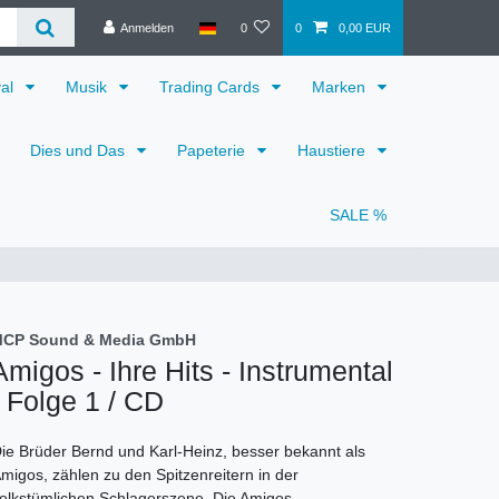
Anmelden
0
0
0,00 EUR
val
Musik
Trading Cards
Marken
Dies und Das
Papeterie
Haustiere
SALE %
CP Sound & Media GmbH
Amigos - Ihre Hits - Instrumental
- Folge 1 / CD
ie Brüder Bernd und Karl-Heinz, besser bekannt als
migos, zählen zu den Spitzenreitern in der
olkstümlichen Schlagerszene. Die Amigos