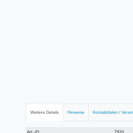
Weitere Details
Hinweise
Kontaktdaten / Veran
Technisches
Wert
Art.-ID
7933