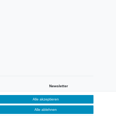
Newsletter
Sie möchten über neu eingetroffene
Alle akzeptieren
Lagerware oder Neuheiten
allgemein informiert werden?
Alle ablehnen
Dann melden Sie sich doch für