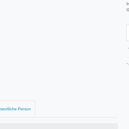
I
G
*
twortliche Person