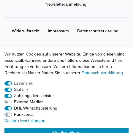
Newsletteranmeldung
!
Widerrufs­recht
Impressum
Daten­schutz­erklärung
AGB
Kontakt
Wir nutzen Cookies auf unserer Website. Einige von diesen sind
essenziell, während andere uns helfen, diese Website und Ihre
© Copyright 2026 | Alle Rechte vorbehalten. HL-
Erfahrung zu verbessern. Weitere Informationen zu Ihren
Handelsgesellschaft mbH.
Rechten als Nutzer finden Sie in unserer
Daten­schutz­erklärung
.
Essenziell
Alle Markennamen, Warenzeichen sowie sämtliche Produktbilder
Statistik
und Beschreibungen sind Eigentum Ihrer rechtmäßigen
Zahlungsdienstleister
Eigentümer und dienen hier nur der Beschreibung.
Externe Medien
DHL Wunschzustellung
Preise nur für registrierte Händler, ansonsten zeigt der Shop 0,00
Funktional
€
Weitere Einstellungen
LEGO, das LEGO Logo, die Minifigur, DUPLO, LEGENDS OF
Alle akzeptieren