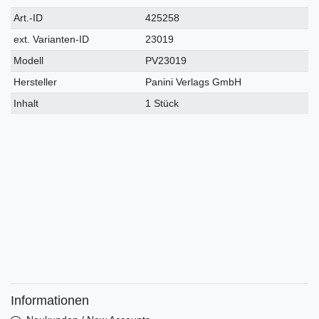
Technisches
Wert
Art.-ID
425258
Merkmal
ext. Varianten-ID
23019
Modell
PV23019
Hersteller
Panini Verlags GmbH
Inhalt
1 Stück
Informationen