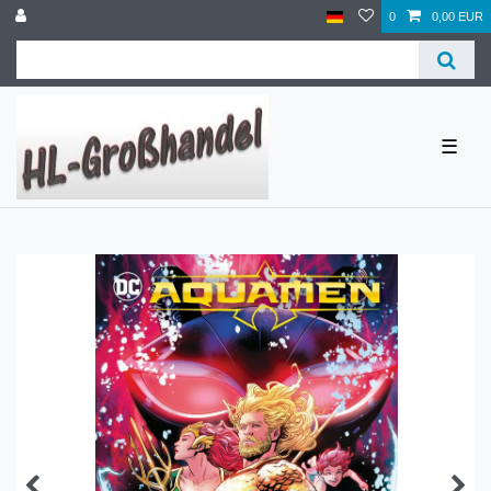
0
0,00 EUR
☰