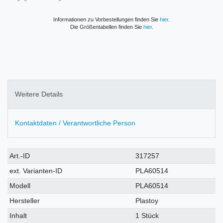
Informationen zu Vorbestellungen finden Sie
hier
.
Die Größentabellen finden Sie
hier
.
Weitere Details
Kontaktdaten / Verantwortliche Person
Technisches
Wert
Art.-ID
317257
Merkmal
ext. Varianten-ID
PLA60514
Modell
PLA60514
Hersteller
Plastoy
Inhalt
1 Stück