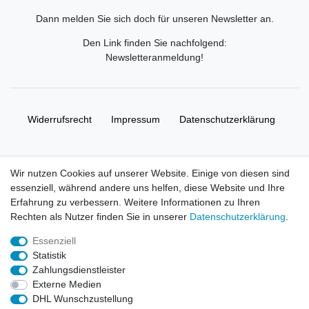
Dann melden Sie sich doch für unseren Newsletter an.
Den Link finden Sie nachfolgend:
Newsletteranmeldung
!
Widerrufs­recht
Impressum
Daten­schutz­erklärung
AGB
Kontakt
Wir nutzen Cookies auf unserer Website. Einige von diesen sind
essenziell, während andere uns helfen, diese Website und Ihre
© Copyright 2026 | Alle Rechte vorbehalten. HL-
Erfahrung zu verbessern. Weitere Informationen zu Ihren
Handelsgesellschaft mbH.
Rechten als Nutzer finden Sie in unserer
Daten­schutz­erklärung
.
Essenziell
Alle Markennamen, Warenzeichen sowie sämtliche Produktbilder
Statistik
und Beschreibungen sind Eigentum Ihrer rechtmäßigen
Zahlungsdienstleister
Eigentümer und dienen hier nur der Beschreibung.
Externe Medien
DHL Wunschzustellung
Preise nur für registrierte Händler, ansonsten zeigt der Shop 0,00