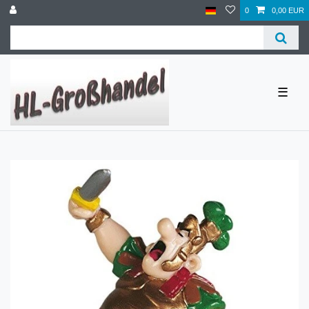
0
0,00 EUR
☰