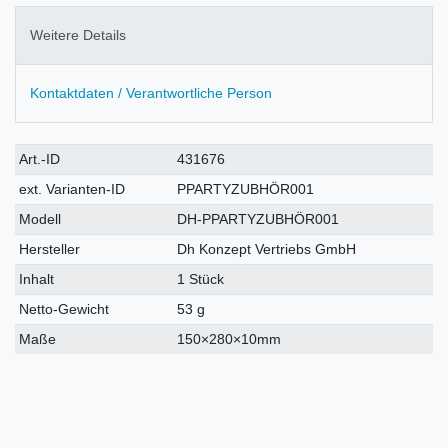
Weitere Details
Kontaktdaten / Verantwortliche Person
Technisches
Wert
Art.-ID
431676
Merkmal
ext. Varianten-ID
PPARTYZUBHÖR001
Modell
DH-PPARTYZUBHÖR001
Hersteller
Dh Konzept Vertriebs GmbH
Inhalt
1 Stück
Netto-Gewicht
53 g
Maße
150×280×10mm