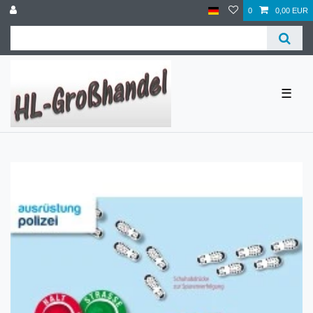
0
0,00 EUR
☰