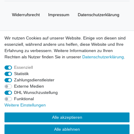
Widerrufs­recht
Impressum
Daten­schutz­erklärung
AGB
Kontakt
Wir nutzen Cookies auf unserer Website. Einige von diesen sind
essenziell, während andere uns helfen, diese Website und Ihre
© Copyright 2026 | Alle Rechte vorbehalten. HL-
Erfahrung zu verbessern. Weitere Informationen zu Ihren
Handelsgesellschaft mbH.
Rechten als Nutzer finden Sie in unserer
Daten­schutz­erklärung
.
Essenziell
Alle Markennamen, Warenzeichen sowie sämtliche Produktbilder
Statistik
und Beschreibungen sind Eigentum Ihrer rechtmäßigen
Zahlungsdienstleister
Eigentümer und dienen hier nur der Beschreibung.
Externe Medien
DHL Wunschzustellung
Preise nur für registrierte Händler, ansonsten zeigt der Shop 0,00
Funktional
€
Weitere Einstellungen
LEGO, das LEGO Logo, die Minifigur, DUPLO, LEGENDS OF
Alle akzeptieren
CHIMA, NINJAGO, BIONICLE, MINDSTORMS und MIXELS sind
urheberrechtlich geschützte Markenzeichen der LEGO Gruppe.
Alle ablehnen
©2022 The LEGO Group