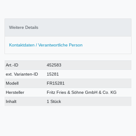
Weitere Details
Kontaktdaten / Verantwortliche Person
Technisches
Wert
Art.-ID
452583
Merkmal
ext. Varianten-ID
15281
Modell
FR15281
Hersteller
Fritz Fries & Söhne GmbH & Co. KG
Inhalt
1 Stück