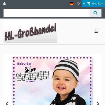
0
0,00 EUR
☰