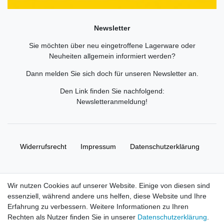
Newsletter
Sie möchten über neu eingetroffene Lagerware oder
Neuheiten allgemein informiert werden?
Dann melden Sie sich doch für unseren Newsletter an.
Den Link finden Sie nachfolgend:
Newsletteranmeldung
!
Widerrufs­recht
Impressum
Daten­schutz­erklärung
AGB
Kontakt
Wir nutzen Cookies auf unserer Website. Einige von diesen sind
essenziell, während andere uns helfen, diese Website und Ihre
© Copyright 2026 | Alle Rechte vorbehalten. HL-
Erfahrung zu verbessern. Weitere Informationen zu Ihren
Handelsgesellschaft mbH.
Rechten als Nutzer finden Sie in unserer
Daten­schutz­erklärung
.