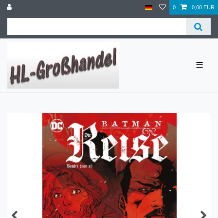
0
0,00 EUR
☰