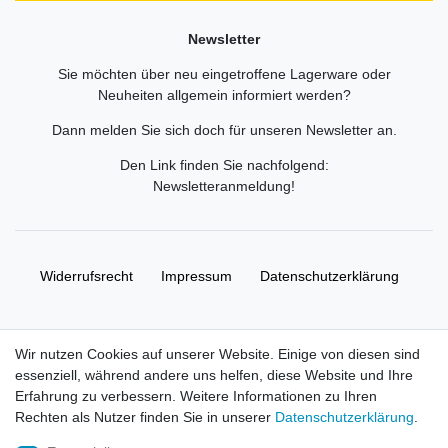
Newsletter
Sie möchten über neu eingetroffene Lagerware oder
Neuheiten allgemein informiert werden?
Dann melden Sie sich doch für unseren Newsletter an.
Den Link finden Sie nachfolgend:
Newsletteranmeldung
!
Widerrufs­recht
Impressum
Daten­schutz­erklärung
AGB
Kontakt
Wir nutzen Cookies auf unserer Website. Einige von diesen sind
essenziell, während andere uns helfen, diese Website und Ihre
© Copyright 2026 | Alle Rechte vorbehalten. HL-
Erfahrung zu verbessern. Weitere Informationen zu Ihren
Handelsgesellschaft mbH.
Rechten als Nutzer finden Sie in unserer
Daten­schutz­erklärung
.