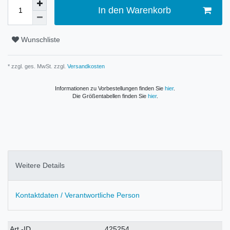
In den Warenkorb
Wunschliste
* zzgl. ges. MwSt. zzgl.
Versandkosten
Informationen zu Vorbestellungen finden Sie
hier
.
Die Größentabellen finden Sie
hier
.
Weitere Details
Kontaktdaten / Verantwortliche Person
Technisches
Wert
Art.-ID
425254