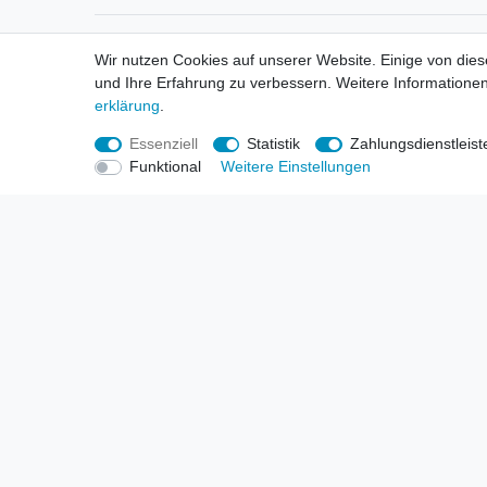
Informationen
Informa
Wir nutzen Cookies auf unserer Website. Einige von dies
Neukunden / New Accounts
Händl
und Ihre Erfahrung zu verbessern. Weitere Informationen
Zahlung
Produ
erklärung
.
Versandkosten
Mess
Entsorgungs- & Umweltbestimmungen
Über 
Essenziell
Statistik
Zahlungsdienstleist
Größentabellen
Hande
Funktional
Weitere Einstellungen
Kauf mit Rückgaberecht
Liefer
Unser Dropshipping Angebot
Gewer
Vorbestellungen Erklärung
Wide
© Copyright 2026 | Alle Rechte vorbehalten. HL-Handels