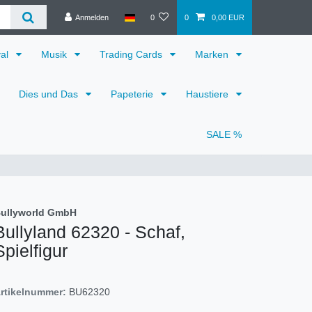
Anmelden
0
0
0,00 EUR
val
Musik
Trading Cards
Marken
Dies und Das
Papeterie
Haustiere
SALE %
ullyworld GmbH
Bullyland 62320 - Schaf,
Spielfigur
rtikelnummer:
BU62320