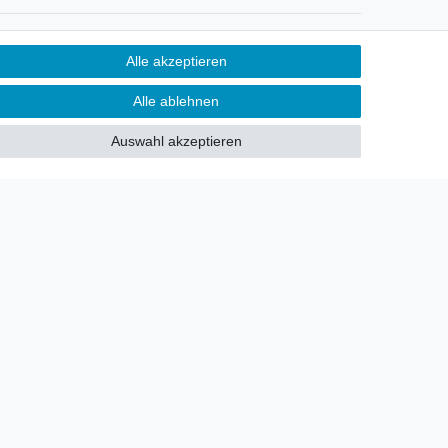
Newsletter
Alle akzeptieren
Sie möchten über neu eingetroffene
Alle ablehnen
Lagerware oder Neuheiten
allgemein informiert werden?
Auswahl akzeptieren
Dann melden Sie sich doch für
unseren Newsletter an.
Den Link finden Sie nachfolgend:
Newsletteranmeldung
!
akt