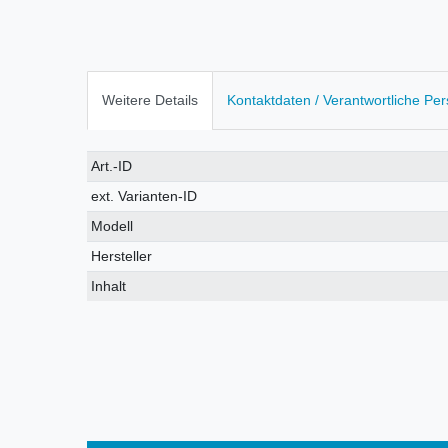
Weitere Details
Kontaktdaten / Verantwortliche Pe
Technisches
Wert
Art.-ID
Merkmal
ext. Varianten-ID
Modell
Hersteller
Inhalt