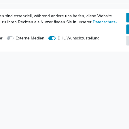
tionen
Wir versenden mit
en sind essenziell, während andere uns helfen, diese Website
erbund - rechtssicher verkaufen
 zu Ihren Rechten als Nutzer finden Sie in unserer
Daten­schutz­
kt-Kataloge
en
uns
er
Externe Medien
DHL Wunschzustellung
lsvertreter
anten
blicher Ankauf
rrufs­recht
Impressum
Daten­schutz­erklärung
AGB
Kont
gesellschaft mbH.