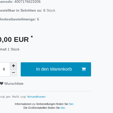
arcode:
4007176623206
estellbar in Schritten zu:
6
Stück
indestbestellmenge:
6
*
0,00 EUR
nhalt
1
Stück
In den Warenkorb
Wunschliste
 zzgl. ges. MwSt. zzgl.
Versandkosten
Informationen zu Vorbestellungen finden Sie
hier
.
Die Größentabellen finden Sie
hier
.