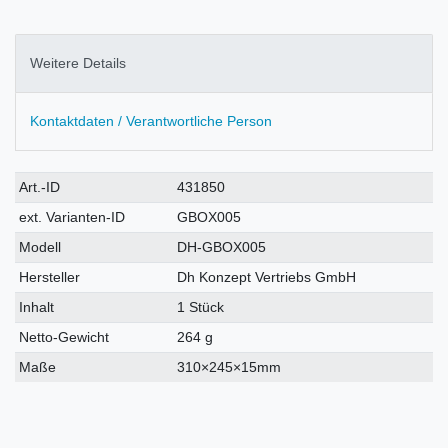
Weitere Details
Kontaktdaten / Verantwortliche Person
Technisches
Wert
Art.-ID
431850
Merkmal
ext. Varianten-ID
GBOX005
Modell
DH-GBOX005
Hersteller
Dh Konzept Vertriebs GmbH
Inhalt
1 Stück
Netto-Gewicht
264 g
Maße
310×245×15mm