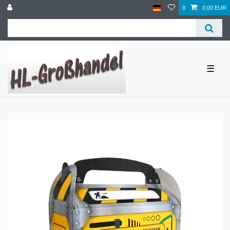
0
0,00 EUR
☰