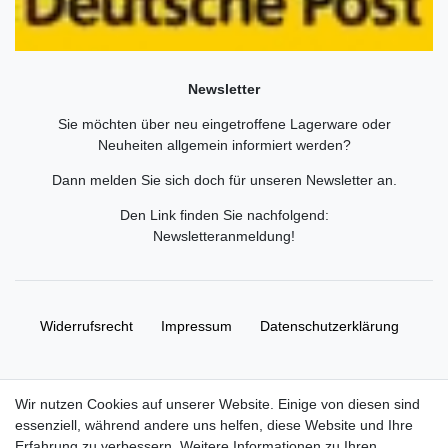
Newsletter
Sie möchten über neu eingetroffene Lagerware oder
Neuheiten allgemein informiert werden?
Dann melden Sie sich doch für unseren Newsletter an.
Den Link finden Sie nachfolgend:
Newsletteranmeldung
!
Widerrufs­recht
Impressum
Daten­schutz­erklärung
AGB
Kontakt
Wir nutzen Cookies auf unserer Website. Einige von diesen sind
essenziell, während andere uns helfen, diese Website und Ihre
© Copyright 2026 | Alle Rechte vorbehalten. HL-
Erfahrung zu verbessern. Weitere Informationen zu Ihren