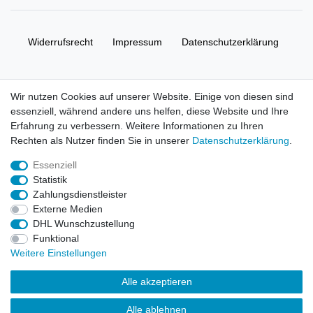
Widerrufs­recht
Impressum
Daten­schutz­erklärung
AGB
Kontakt
Wir nutzen Cookies auf unserer Website. Einige von diesen sind
essenziell, während andere uns helfen, diese Website und Ihre
© Copyright 2026 | Alle Rechte vorbehalten. HL-
Erfahrung zu verbessern. Weitere Informationen zu Ihren
Handelsgesellschaft mbH.
Rechten als Nutzer finden Sie in unserer
Daten­schutz­erklärung
.
Essenziell
Alle Markennamen, Warenzeichen sowie sämtliche Produktbilder
Statistik
und Beschreibungen sind Eigentum Ihrer rechtmäßigen
Zahlungsdienstleister
Eigentümer und dienen hier nur der Beschreibung.
Externe Medien
DHL Wunschzustellung
Preise nur für registrierte Händler, ansonsten zeigt der Shop 0,00
Funktional
€
Weitere Einstellungen
LEGO, das LEGO Logo, die Minifigur, DUPLO, LEGENDS OF
Alle akzeptieren
CHIMA, NINJAGO, BIONICLE, MINDSTORMS und MIXELS sind
urheberrechtlich geschützte Markenzeichen der LEGO Gruppe.
Alle ablehnen