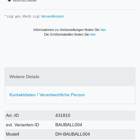
Wunschliste
* zzgl. ges. MwSt. zzgl.
Versandkosten
Informationen zu Vorbestellungen finden Sie
hier
.
Die Größentabellen finden Sie
hier
.
Weitere Details
Kontaktdaten / Verantwortliche Person
Technisches
Wert
Art.-ID
431810
Merkmal
ext. Varianten-ID
BAUBALL004
Modell
DH-BAUBALL004