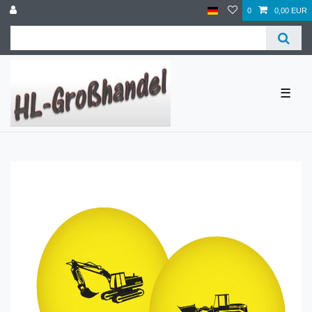
0
0,00 EUR
☰