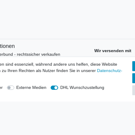
tionen
Wir versenden mit
erbund - rechtssicher verkaufen
kt-Kataloge
en sind essenziell, während andere uns helfen, diese Website
en
 zu Ihren Rechten als Nutzer finden Sie in unserer
Daten­schutz­
uns
lsvertreter
anten
er
Externe Medien
DHL Wunschzustellung
blicher Ankauf