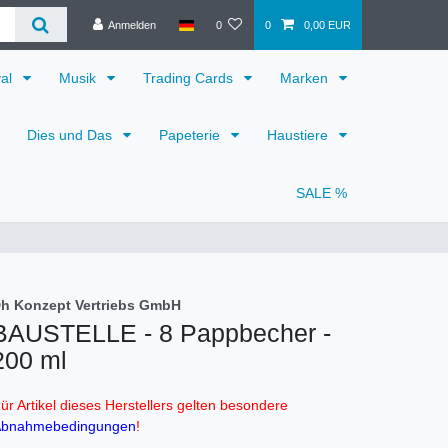
Anmelden
0
0
0,00 EUR
val
Musik
Trading Cards
Marken
Dies und Das
Papeterie
Haustiere
SALE %
h Konzept Vertriebs GmbH
BAUSTELLE - 8 Pappbecher -
200 ml
ür Artikel dieses Herstellers gelten besondere
bnahmebedingungen
!