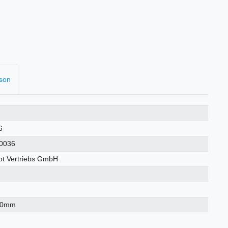
rson
6
0036
t Vertriebs GmbH
70mm