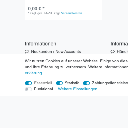
0,00 € *
*
zzgl. ges. MwSt.
zzgl.
Versandkosten
Informationen
Informa
Neukunden / New Accounts
Händl
Zahlung
Produ
Wir nutzen Cookies auf unserer Website. Einige von dies
Versandkosten
Mess
und Ihre Erfahrung zu verbessern. Weitere Informationen
Entsorgungs- & Umweltbestimmungen
Über 
erklärung
.
Größentabellen
Hande
Kauf mit Rückgaberecht
Liefer
Essenziell
Statistik
Zahlungsdienstleist
Unser Dropshipping Angebot
Gewer
Funktional
Weitere Einstellungen
Vorbestellungen Erklärung