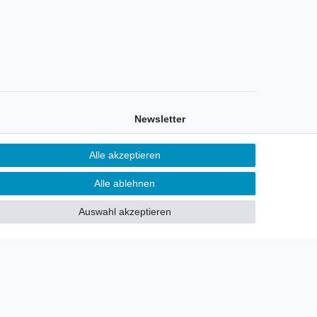
Newsletter
Sie möchten über neu eingetroffene
Alle akzeptieren
Lagerware oder Neuheiten
allgemein informiert werden?
Alle ablehnen
Dann melden Sie sich doch für
Auswahl akzeptieren
unseren Newsletter an.
Den Link finden Sie nachfolgend:
Newsletteranmeldung
!