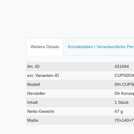
Weitere Details
Kontaktdaten / Verantwortliche Pe
Technisches
Wert
Art.-ID
431694
Merkmal
ext. Varianten-ID
CUPS003
Modell
DH-CUPS
Hersteller
Dh Konzep
Inhalt
1 Stück
Netto-Gewicht
47 g
Maße
70×140×