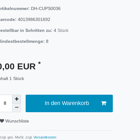
rtikelnummer:
DH-CUPS0036
arcode:
4013986301692
estellbar in Schritten zu:
4
Stück
indestbestellmenge:
8
*
0,00 EUR
nhalt
1
Stück
In den Warenkorb
Wunschliste
 zzgl. ges. MwSt. zzgl.
Versandkosten