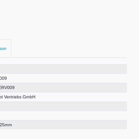
rson
009
ERV009
t Vertriebs GmbH
×25mm