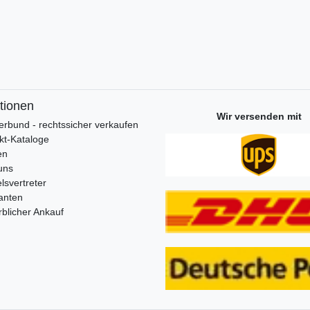
tionen
Wir versenden mit
erbund - rechtssicher verkaufen
kt-Kataloge
en
uns
lsvertreter
anten
blicher Ankauf