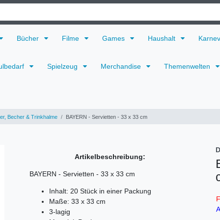
Bücher
Filme
Games
Haushalt
Karne
ulbedarf
Spielzeug
Merchandise
Themenwelten
ler, Becher & Trinkhalme
BAYERN - Servietten - 33 x 33 cm
D
Artikelbeschreibung:
BAYERN - Servietten - 33 x 33 cm
Inhalt: 20 Stück in einer Packung
F
Maße: 33 x 33 cm
A
3-lagig