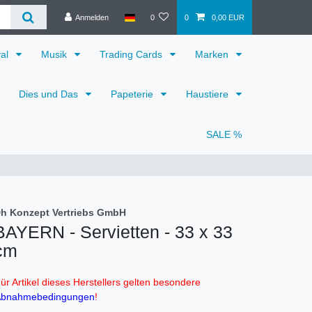
Anmelden
0
0
0,00 EUR
val
Musik
Trading Cards
Marken
Dies und Das
Papeterie
Haustiere
SALE %
h Konzept Vertriebs GmbH
BAYERN - Servietten - 33 x 33
cm
ür Artikel dieses Herstellers gelten besondere
bnahmebedingungen
!