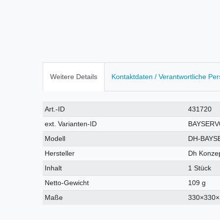
Weitere Details
Kontaktdaten / Verantwortliche Pe
Technisches
Wert
Art.-ID
431720
Merkmal
ext. Varianten-ID
BAYSERV
Modell
DH-BAYS
Hersteller
Dh Konzep
Inhalt
1 Stück
Netto-Gewicht
109 g
Maße
330×330