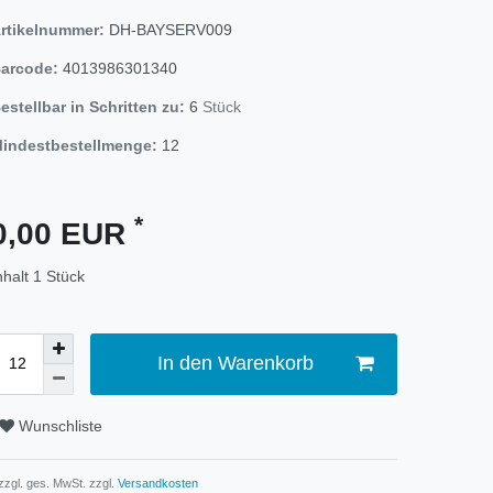
rtikelnummer:
DH-BAYSERV009
arcode:
4013986301340
estellbar in Schritten zu:
6
Stück
indestbestellmenge:
12
*
0,00 EUR
nhalt
1
Stück
In den Warenkorb
Wunschliste
 zzgl. ges. MwSt. zzgl.
Versandkosten