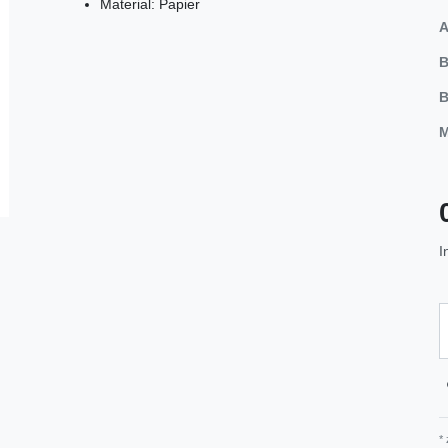
Material: Papier
A
B
B
M
I
*