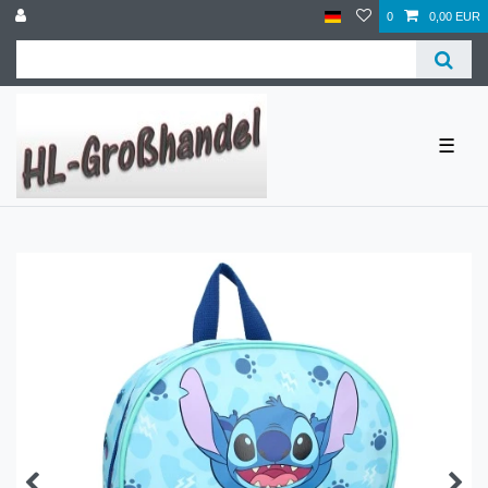
0
0,00 EUR
☰