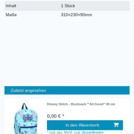
Inhalt
1 Stück
Maße
310×230×90mm
Zuletzt angesehen
Disney Stitch - Rucksack "'All Good" 30 cm
0,00 € *
In den Warenkorb
*
zzgl. ges. MwSt.
zzgl.
Versandkosten