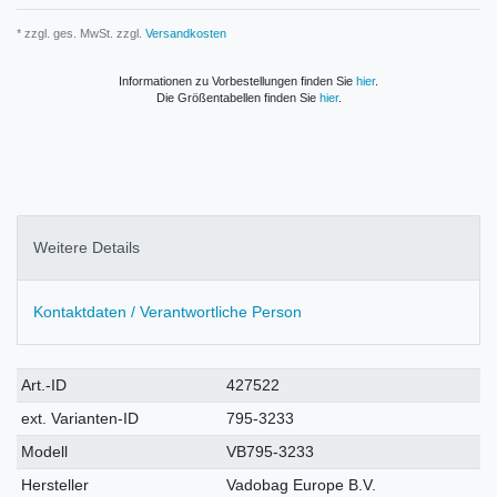
* zzgl. ges. MwSt. zzgl.
Versandkosten
Informationen zu Vorbestellungen finden Sie
hier
.
Die Größentabellen finden Sie
hier
.
Weitere Details
Kontaktdaten / Verantwortliche Person
Technisches
Wert
Art.-ID
427522
Merkmal
ext. Varianten-ID
795-3233
Modell
VB795-3233
Hersteller
Vadobag Europe B.V.