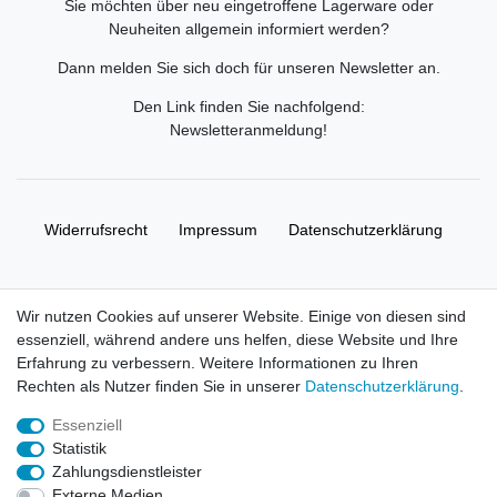
Sie möchten über neu eingetroffene Lagerware oder
Neuheiten allgemein informiert werden?
Dann melden Sie sich doch für unseren Newsletter an.
Den Link finden Sie nachfolgend:
Newsletteranmeldung
!
Widerrufs­recht
Impressum
Daten­schutz­erklärung
AGB
Kontakt
Wir nutzen Cookies auf unserer Website. Einige von diesen sind
essenziell, während andere uns helfen, diese Website und Ihre
© Copyright 2026 | Alle Rechte vorbehalten. HL-
Erfahrung zu verbessern. Weitere Informationen zu Ihren
Handelsgesellschaft mbH.
Rechten als Nutzer finden Sie in unserer
Daten­schutz­erklärung
.
Essenziell
Alle Markennamen, Warenzeichen sowie sämtliche Produktbilder
Statistik
und Beschreibungen sind Eigentum Ihrer rechtmäßigen
Zahlungsdienstleister
Eigentümer und dienen hier nur der Beschreibung.
Externe Medien