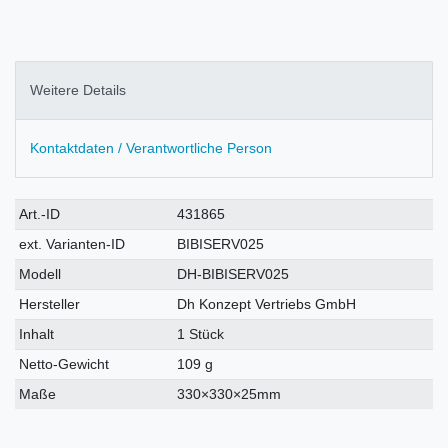
Weitere Details
Kontaktdaten / Verantwortliche Person
Technisches
Wert
Art.-ID
431865
Merkmal
ext. Varianten-ID
BIBISERV025
Modell
DH-BIBISERV025
Hersteller
Dh Konzept Vertriebs GmbH
Inhalt
1 Stück
Netto-Gewicht
109 g
Maße
330×330×25mm