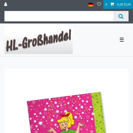
0
0,00 EUR
☰